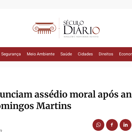
Segurança
Meio Ambiente
Saúde
Cidades
Direitos
Econo
nunciam assédio moral após a
omingos Martins
22