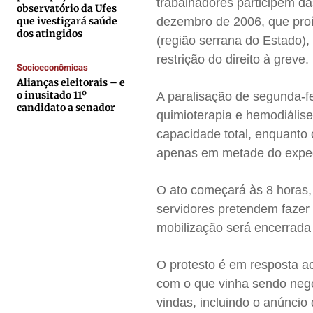
trabalhadores participem da
observatório da Ufes
Contato
Contato
Contato
Contato
que ivestigará saúde
dezembro de 2006, que proí
dos atingidos
Anuncie
Anuncie
Anuncie
Anuncie
(região serrana do Estado),
restrição do direito à greve.
Socioeconômicas
Termos de Uso
Termos de Uso
Termos de Uso
Termos de Uso
Alianças eleitorais – e
o inusitado 11º
A paralisação de segunda-fe
Privacidade
Privacidade
Privacidade
Privacidade
candidato a senador
quimioterapia e hemodiális
capacidade total, enquanto 
apenas em metade do exped
O ato começará às 8 horas,
servidores pretendem fazer
mobilização será encerrad
O protesto é em resposta a
com o que vinha sendo negoc
vindas, incluindo o anúncio