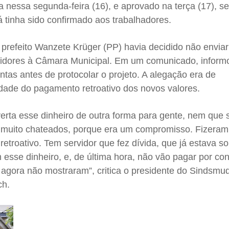
a nessa segunda-feira (16), e aprovado na terça (17), se
á tinha sido confirmado aos trabalhadores.
o prefeito Wanzete Krüger (PP) havia decidido não enviar
ervidores à Câmara Municipal. Em um comunicado, infor
ntas antes de protocolar o projeto. A alegação era de
idade do pagamento retroativo dos novos valores.
rta esse dinheiro de outra forma para gente, nem que 
 muito chateados, porque era um compromisso. Fizeram
retroativo. Tem servidor que fez dívida, que já estava 
esse dinheiro, e, de última hora, não vão pagar por co
 agora não mostraram”, critica o presidente do Sindsmu
ch.