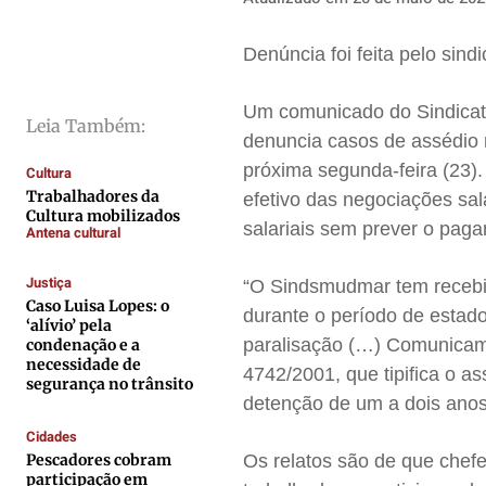
Cidades
Cidades
Cidades
Cidades
Direitos
Direitos
Direitos
Direitos
Denúncia foi feita pelo sin
Economia
Economia
Economia
Economia
Cultura
Cultura
Cultura
Cultura
Um comunicado do Sindicat
Leia Também:
Colunas
Colunas
Colunas
Colunas
denuncia casos de assédio 
próxima segunda-feira (23).
Cultura
Caetano Roque
Caetano Roque
Caetano Roque
Caetano Roque
Trabalhadores da
efetivo das negociações sal
Gustavo Bastos
Gustavo Bastos
Gustavo Bastos
Gustavo Bastos
Cultura mobilizados
salariais sem prever o paga
Antena cultural
Jr Mignone (in memorian)
Jr Mignone (in memorian)
Jr Mignone (in memorian)
Jr Mignone (in memorian)
Wanda Sily
Wanda Sily
Wanda Sily
Wanda Sily
Justiça
“O Sindsmudmar tem recebid
Caso Luisa Lopes: o
durante o período de estado
‘alívio’ pela
Publicidade Legal
Publicidade Legal
Publicidade Legal
Publicidade Legal
paralisação (…) Comunicam
condenação e a
necessidade de
4742/2001, que tipifica o a
Anuncie
Anuncie
Anuncie
Anuncie
segurança no trânsito
detenção de um a dois anos
Cidades
Quem Somos
Quem Somos
Quem Somos
Quem Somos
Pescadores cobram
Os relatos são de que chef
Expediente
Expediente
Expediente
Expediente
participação em