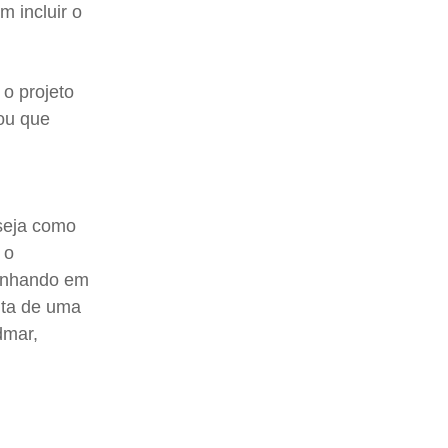
m incluir o
 o projeto
mou que
seja como
 o
sonhando em
nta de uma
dmar,