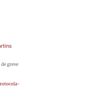
rtins
 de greve
rotocola-