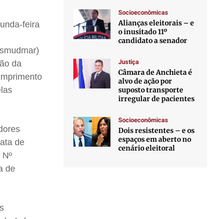
Socioeconômicas
Alianças eleitorais – e
unda-feira
o inusitado 11º
candidato a senador
ndsmudmar)
Justiça
ção da
Câmara de Anchieta é
cumprimento
alvo de ação por
elas
suposto transporte
irregular de pacientes
Socioeconômicas
dores
Dois resistentes – e os
espaços em aberto no
data de
cenário eleitoral
 Nº
a de
s