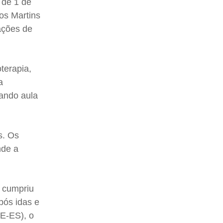
 de 1 de
os Martins
uações de
terapia,
a
dando aula
s. Os
nde a
o cumpriu
pós idas e
CE-ES), o