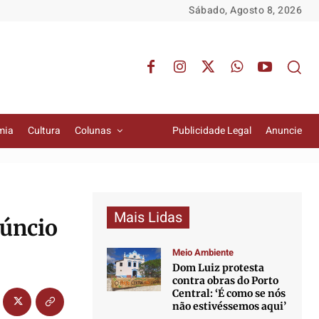
Sábado, Agosto 8, 2026
mia
Cultura
Colunas
Publicidade Legal
Anuncie
Mais Lidas
núncio
Meio Ambiente
Dom Luiz protesta
contra obras do Porto
Central: ‘É como se nós
não estivéssemos aqui’