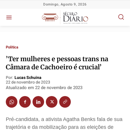
Domingo, Agosto 9, 2026
Política
​’Ter mulheres e pessoas trans na
Câmara de Cachoeiro é crucial’
Por:
Lucas Schuina
22 de novembro de 2023
Atualizado em
22 de novembro de 2023
Política
Política
Política
Política
Socioeconômicas
Socioeconômicas
Socioeconômicas
Socioeconômicas
TV Século
TV Século
TV Século
TV Século
Pré-candidata, a ativista Agatha Benks fala de sua
Justiça
Justiça
Justiça
Justiça
trajetória e da mobilização para as eleições de
Educação
Educação
Educação
Educação