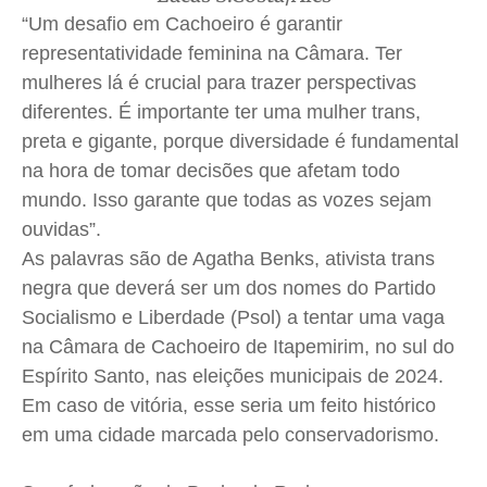
Anuncie
Anuncie
Anuncie
Anuncie
“Um desafio em Cachoeiro é garantir
representatividade feminina na Câmara. Ter
Quem Somos
Quem Somos
Quem Somos
Quem Somos
mulheres lá é crucial para trazer perspectivas
diferentes. É importante ter uma mulher trans,
Expediente
Expediente
Expediente
Expediente
preta e gigante, porque diversidade é fundamental
Contato
Contato
Contato
Contato
na hora de tomar decisões que afetam todo
Anuncie
Anuncie
Anuncie
Anuncie
mundo. Isso garante que todas as vozes sejam
ouvidas”.
Termos de Uso
Termos de Uso
Termos de Uso
Termos de Uso
As palavras são de Agatha Benks, ativista trans
Privacidade
Privacidade
Privacidade
Privacidade
negra que deverá ser um dos nomes do Partido
Socialismo e Liberdade (Psol) a tentar uma vaga
na Câmara de Cachoeiro de Itapemirim, no sul do
Espírito Santo, nas eleições municipais de 2024.
Em caso de vitória, esse seria um feito histórico
em uma cidade marcada pelo conservadorismo.