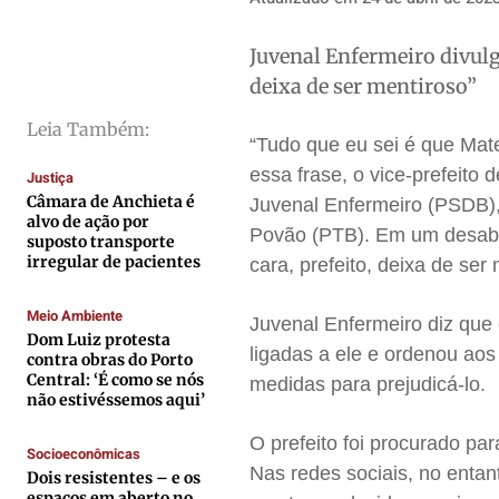
Direitos
Direitos
Direitos
Direitos
Juvenal Enfermeiro divulg
Economia
Economia
Economia
Economia
deixa de ser mentiroso”
Cultura
Cultura
Cultura
Cultura
Colunas
Colunas
Colunas
Colunas
Leia Também:
“Tudo que eu sei é que Ma
Caetano Roque
Caetano Roque
Caetano Roque
Caetano Roque
essa frase, o vice-prefeito
Justiça
Gustavo Bastos
Gustavo Bastos
Gustavo Bastos
Gustavo Bastos
Câmara de Anchieta é
Juvenal Enfermeiro (PSDB)
alvo de ação por
Jr Mignone (in memorian)
Jr Mignone (in memorian)
Jr Mignone (in memorian)
Jr Mignone (in memorian)
Povão (PTB). Em um desabaf
suposto transporte
irregular de pacientes
cara, prefeito, deixa de ser
Wanda Sily
Wanda Sily
Wanda Sily
Wanda Sily
Meio Ambiente
Juvenal Enfermeiro diz que 
Publicidade Legal
Publicidade Legal
Publicidade Legal
Publicidade Legal
Dom Luiz protesta
ligadas a ele e ordenou aos
contra obras do Porto
Anuncie
Anuncie
Anuncie
Anuncie
Central: ‘É como se nós
medidas para prejudicá-lo.
não estivéssemos aqui’
O prefeito foi procurado pa
Quem Somos
Quem Somos
Quem Somos
Quem Somos
Socioeconômicas
Nas redes sociais, no entan
Expediente
Expediente
Expediente
Expediente
Dois resistentes – e os
espaços em aberto no