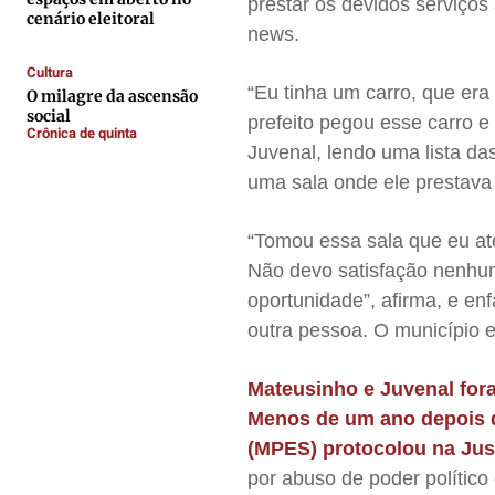
prestar os devidos serviço
Contato
Contato
Contato
Contato
cenário eleitoral
news.
Anuncie
Anuncie
Anuncie
Anuncie
Cultura
“Eu tinha um carro, que er
O milagre da ascensão
Termos de Uso
Termos de Uso
Termos de Uso
Termos de Uso
social
prefeito pegou esse carro e
Crônica de quinta
Privacidade
Privacidade
Privacidade
Privacidade
Juvenal, lendo uma lista da
uma sala onde ele prestava
“Tomou essa sala que eu at
Não devo satisfação nenhum
oportunidade”, afirma, e en
outra pessoa. O município 
Mateusinho e Juvenal for
Menos de um ano depois d
(MPES) protocolou na Jus
por abuso de poder polític