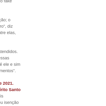
mo fake
ção; o
o”, diz
tre elas,
tendidos.
essas
é ele e sim
mentos”.
e 2021.
rito Santo
is
eu isenção