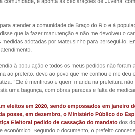
s à comunidade, e aponta as declarações de Juvenal co
a para atender a comunidade de Braço do Rio e à popula
 disse que ia fazer manutenção e não me devolveu o carr
s medidas adotadas por Mateusinho para persegui-lo. En
 atendimento.
endia à população e todos os meus pedidos não foram a
a ao prefeito, devo ao povo que me confiou e me deu 
fatiza: “Ele é mentiroso e quem manda na prefeitura não 
está uma bagunça, com obras paradas e falta de medica
am eleitos em 2020, sendo empossados em janeiro d
a posse, em dezembro, o Ministério Público do Espí
tiça Eleitoral pedido de cassação do mandato
dos do
o e econômico. Segundo o documento, o prefeito conced