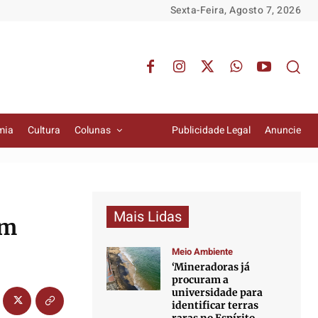
Sexta-Feira, Agosto 7, 2026
mia
Cultura
Colunas
Publicidade Legal
Anuncie
Mais Lidas
om
Meio Ambiente
‘Mineradoras já
procuram a
universidade para
identificar terras