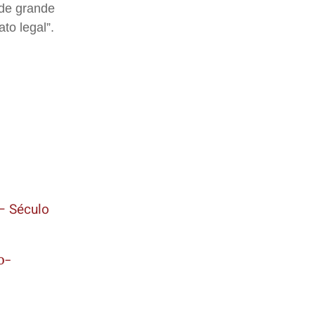
 de grande
to legal”.
 – Século
o-