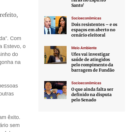
raras no Espírito
Santo’
efeito,
Socioeconômicas
Dois resistentes – e os
espaços em aberto no
cenário eleitoral
ada”. Com
a Estevo, o
Meio Ambiente
sinho do
Ufes vai investigar
saúde de atingidos
rgonha na
pelo rompimento da
barragem de Fundão
Socioeconômicas
 pessoas
O que ainda falta ser
outras
definido na disputa
pelo Senado
am êxito.
lário sem