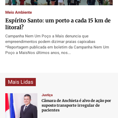
Direitos
Direitos
Direitos
Direitos
Meio Ambiente
Economia
Economia
Economia
Economia
Espírito Santo: um porto a cada 15 km de
Cultura
Cultura
Cultura
Cultura
litoral?
Colunas
Colunas
Colunas
Colunas
Campanha Nem Um Poço a Mais denuncia que
Caetano Roque
Caetano Roque
Caetano Roque
Caetano Roque
empreendimentos podem dizimar praias capixabas
Gustavo Bastos
Gustavo Bastos
Gustavo Bastos
Gustavo Bastos
*Reportagem publicada em boletim da Campanha Nem Um
Poço a MaisNos últimos anos, nos...
Jr Mignone (in memorian)
Jr Mignone (in memorian)
Jr Mignone (in memorian)
Jr Mignone (in memorian)
Wanda Sily
Wanda Sily
Wanda Sily
Wanda Sily
Publicidade Legal
Publicidade Legal
Publicidade Legal
Publicidade Legal
Mais Lidas
Anuncie
Anuncie
Anuncie
Anuncie
Justiça
Câmara de Anchieta é alvo de ação por
Quem Somos
Quem Somos
Quem Somos
Quem Somos
suposto transporte irregular de
pacientes
Expediente
Expediente
Expediente
Expediente