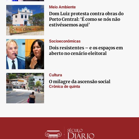
Contato
Contato
Contato
Contato
Meio Ambiente
Anuncie
Anuncie
Anuncie
Anuncie
Dom Luiz protesta contra obras do
Porto Central: ‘É como se nós não
estivéssemos aqui’
Termos de Uso
Termos de Uso
Termos de Uso
Termos de Uso
Privacidade
Privacidade
Privacidade
Privacidade
Socioeconômicas
Dois resistentes – e os espaços em
aberto no cenário eleitoral
Cultura
O milagre da ascensão social
Crônica de quinta