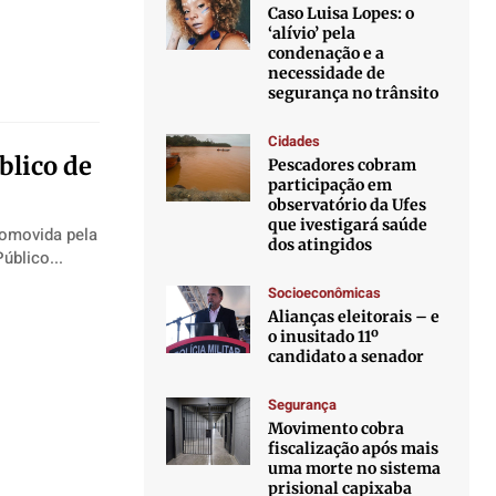
Caso Luisa Lopes: o
‘alívio’ pela
condenação e a
necessidade de
segurança no trânsito
Cidades
blico de
Pescadores cobram
participação em
observatório da Ufes
que ivestigará saúde
romovida pela
dos atingidos
 Público...
Socioeconômicas
Alianças eleitorais – e
o inusitado 11º
candidato a senador
Segurança
Movimento cobra
fiscalização após mais
uma morte no sistema
prisional capixaba