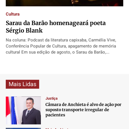
Contato
Contato
Contato
Contato
Anuncie
Anuncie
Anuncie
Anuncie
Cultura
Sarau da Barão homenageará poeta
Sérgio Blank
Termos de Uso
Termos de Uso
Termos de Uso
Termos de Uso
Na coluna: Podcast da literatura capixaba, Carmélia Vive,
Privacidade
Privacidade
Privacidade
Privacidade
Conferência Popular de Cultura, apagamento de memória
cultural Em sua edição de agosto, o Sarau da Barão,...
Mais Lidas
Justiça
Câmara de Anchieta é alvo de ação por
suposto transporte irregular de
pacientes