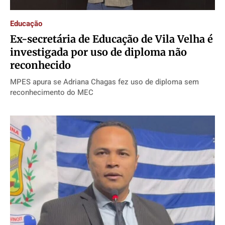
Educação
Política
Política
Política
Política
Ex-secretária de Educação de Vila Velha é
Socioeconômicas
Socioeconômicas
Socioeconômicas
Socioeconômicas
investigada por uso de diploma não
TV Século
TV Século
TV Século
TV Século
reconhecido
Justiça
Justiça
Justiça
Justiça
MPES apura se Adriana Chagas fez uso de diploma sem
Educação
Educação
Educação
Educação
reconhecimento do MEC
Segurança
Segurança
Segurança
Segurança
Meio Ambiente
Meio Ambiente
Meio Ambiente
Meio Ambiente
Saúde
Saúde
Saúde
Saúde
Cidades
Cidades
Cidades
Cidades
Direitos
Direitos
Direitos
Direitos
Economia
Economia
Economia
Economia
Cultura
Cultura
Cultura
Cultura
Colunas
Colunas
Colunas
Colunas