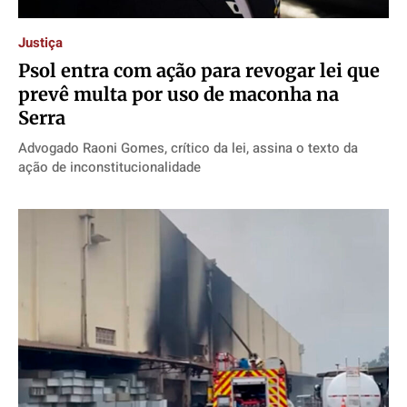
Justiça
Política
Política
Política
Política
Psol entra com ação para revogar lei que
Socioeconômicas
Socioeconômicas
Socioeconômicas
Socioeconômicas
prevê multa por uso de maconha na
TV Século
TV Século
TV Século
TV Século
Serra
Justiça
Justiça
Justiça
Justiça
Advogado Raoni Gomes, crítico da lei, assina o texto da
Educação
Educação
Educação
Educação
ação de inconstitucionalidade
Segurança
Segurança
Segurança
Segurança
Meio Ambiente
Meio Ambiente
Meio Ambiente
Meio Ambiente
Saúde
Saúde
Saúde
Saúde
Cidades
Cidades
Cidades
Cidades
Direitos
Direitos
Direitos
Direitos
Economia
Economia
Economia
Economia
Cultura
Cultura
Cultura
Cultura
Colunas
Colunas
Colunas
Colunas