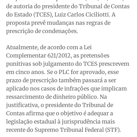
de autoria do presidente do Tribunal de Contas
Expediente
Expediente
Expediente
Expediente
do Estado (TCES), Luiz Carlos Ciciliotti. A
Contato
Contato
Contato
Contato
proposta prevê mudanças nas regras de
Anuncie
Anuncie
Anuncie
Anuncie
prescrição de condenações.
Termos de Uso
Termos de Uso
Termos de Uso
Termos de Uso
Atualmente, de acordo com a Lei
Privacidade
Privacidade
Privacidade
Privacidade
Complementar 621/2012, as pretensões
punitivas sob julgamento do TCES prescrevem
em cinco anos. Se o PLC for aprovado, esse
prazo de prescrição também passará a ser
aplicado nos casos de infrações que implicam
ressarcimento de dinheiro público. Na
justificativa, o presidente do Tribunal de
Contas afirma que o objetivo é adequar a
legislação estadual à jurisprudência mais
recente do Supremo Tribunal Federal (STF).