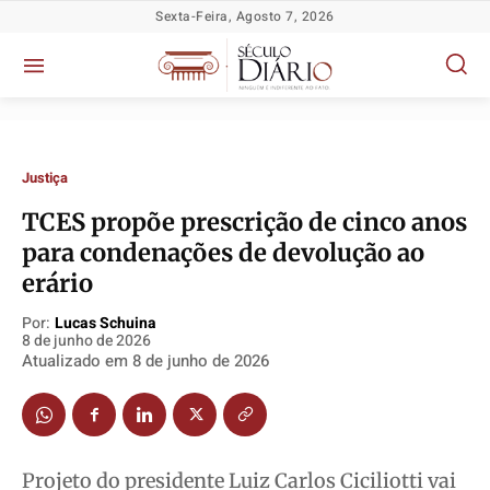
Sexta-Feira, Agosto 7, 2026
Justiça
TCES propõe prescrição de cinco anos
para condenações de devolução ao
Política
Política
Política
Política
erário
Socioeconômicas
Socioeconômicas
Socioeconômicas
Socioeconômicas
Por:
Lucas Schuina
TV Século
TV Século
TV Século
TV Século
8 de junho de 2026
Atualizado em
8 de junho de 2026
Justiça
Justiça
Justiça
Justiça
Educação
Educação
Educação
Educação
Segurança
Segurança
Segurança
Segurança
Meio Ambiente
Meio Ambiente
Meio Ambiente
Meio Ambiente
Projeto do presidente Luiz Carlos Ciciliotti vai