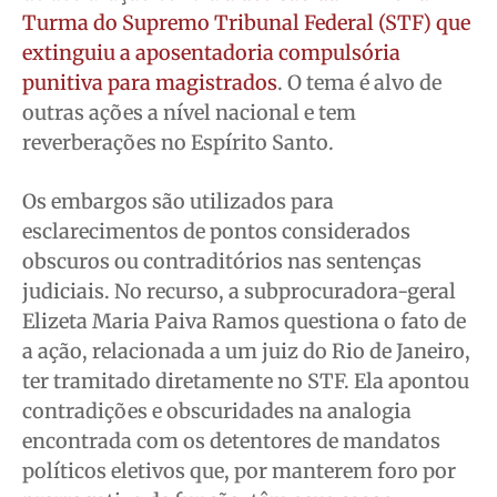
Turma do Supremo Tribunal Federal (STF) que
extinguiu a aposentadoria compulsória
Quem Somos
Quem Somos
Quem Somos
Quem Somos
punitiva para magistrados
. O tema é alvo de
Expediente
Expediente
Expediente
Expediente
outras ações a nível nacional e tem
Contato
Contato
Contato
Contato
reverberações no Espírito Santo.
Anuncie
Anuncie
Anuncie
Anuncie
Os embargos são utilizados para
Termos de Uso
Termos de Uso
Termos de Uso
Termos de Uso
esclarecimentos de pontos considerados
obscuros ou contraditórios nas sentenças
Privacidade
Privacidade
Privacidade
Privacidade
judiciais. No recurso, a subprocuradora-geral
Elizeta Maria Paiva Ramos questiona o fato de
a ação, relacionada a um juiz do Rio de Janeiro,
ter tramitado diretamente no STF. Ela apontou
contradições e obscuridades na analogia
encontrada com os detentores de mandatos
políticos eletivos que, por manterem foro por