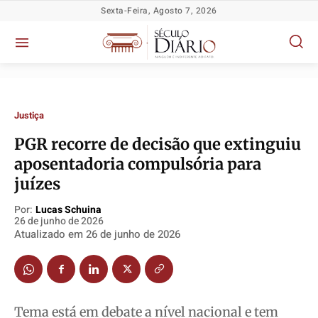
Sexta-Feira, Agosto 7, 2026
Justiça
PGR recorre de decisão que extinguiu
aposentadoria compulsória para
juízes
Por:
Lucas Schuina
Política
Política
Política
Política
26 de junho de 2026
Socioeconômicas
Socioeconômicas
Socioeconômicas
Socioeconômicas
Atualizado em
26 de junho de 2026
TV Século
TV Século
TV Século
TV Século
Justiça
Justiça
Justiça
Justiça
Educação
Educação
Educação
Educação
Tema está em debate a nível nacional e tem
Segurança
Segurança
Segurança
Segurança