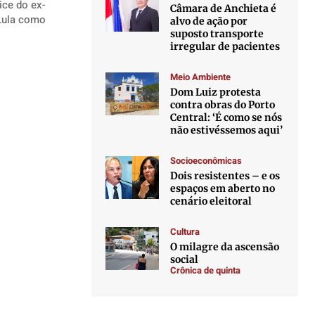
ice do ex-
Câmara de Anchieta é
alvo de ação por
suposto transporte
irregular de pacientes
Meio Ambiente
Dom Luiz protesta
contra obras do Porto
Central: ‘É como se nós
não estivéssemos aqui’
Socioeconômicas
Dois resistentes – e os
espaços em aberto no
cenário eleitoral
Cultura
O milagre da ascensão
social
Crônica de quinta