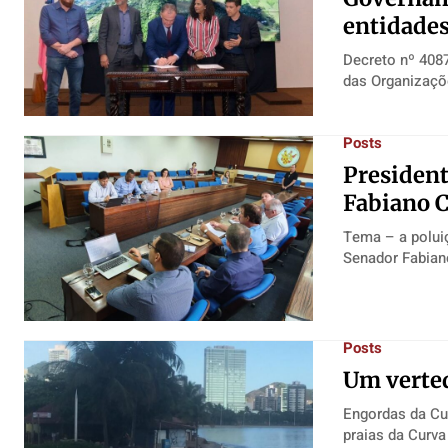
entidades
Expediente
Expediente
Expediente
Expediente
Contato
Contato
Contato
Contato
Decreto nº 4087-R de 29 de março
das Organizaçõ
Anuncie
Anuncie
Anuncie
Anuncie
Posts
Termos de Uso
Termos de Uso
Termos de Uso
Termos de Uso
President
Privacidade
Privacidade
Privacidade
Privacidade
Fabiano 
Tema – a poluição atmo
Senador Fabian
Posts
Um verted
Engordas da Cu
praias da Curva