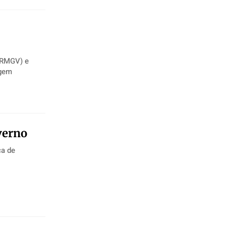
agem
verno
a de
.