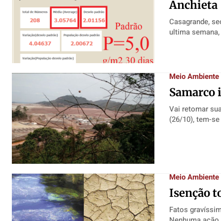
Anchieta
Casagrande, secr
ultima semana, 
Meio Ambiente
Samarco 
Vai retomar suas ativi
(26/10), tem-se
Meio Ambiente
Isenção t
Fatos gravíssi