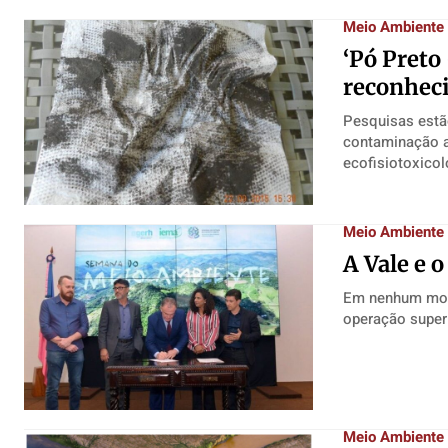
Meio Ambiente
‘Pó Preto
reconhec
Pesquisas estão se expandindo "Material p
contaminação a
ecofisiotoxicol
Meio Ambiente
A Vale e 
Em nenhum mome
Meio Ambiente