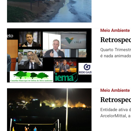
Meio Ambiente
Retrospec
Quarto Trimestr
é nada animador
Meio Ambiente
Retrospec
Entidade ativa 
ArcelorMittal, a