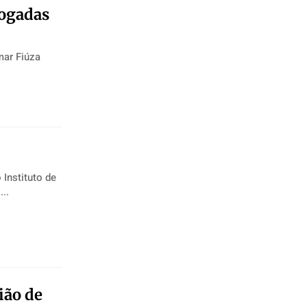
rogadas
mar Fiúza
..
ião de