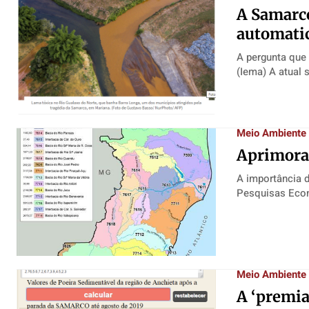
A Samarco
automati
A pergunta que
(Iema) A 
Meio Ambiente
Aprimoran
A importância do envolvimento da
Pesquisas Econ
Meio Ambiente
A ‘premia