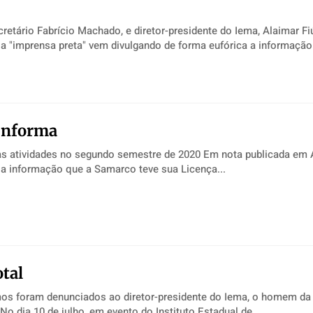
etário Fabrício Machado, e diretor-presidente do Iema, Alaimar Fiúza Des
a "imprensa preta" vem divulgando de forma eufórica a informação 
informa
dades no segundo semestre de 2020 Em nota publicada em A Gazeta
 a informação que a Samarco teve sua Licença...
otal
mos foram denunciados ao diretor-presidente do Iema, o homem da 
Nenhuma ação No dia 10 de julho, em evento do Instituto Estadual de...