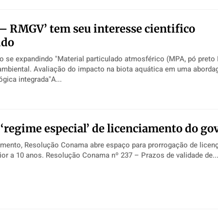
 – RMGV’ tem seu interesse cientifico
ido
articulado atmosférico (MPA, pó preto RMGV) e
mbiental. Avaliação do impacto na biota aquática em uma abord
ógica integrada"A...
o ‘regime especial’ de licenciamento do go
nto, Resolução Conama abre espaço para prorrogação de licenç
operação superior a 10 anos. Resolução Conama nº 237 – Prazos de validade de..