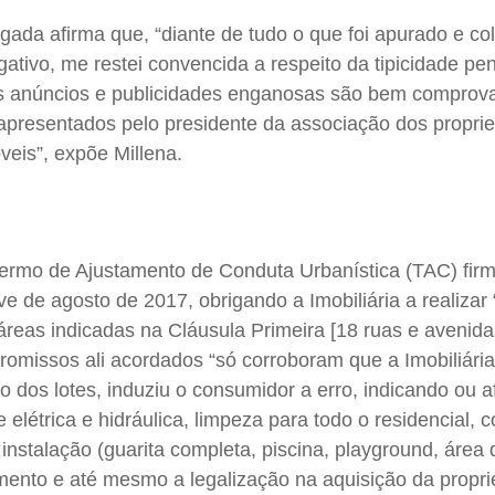
ada afirma que, “diante de tudo o que foi apurado e co
ativo, me restei convencida a respeito da tipicidade pen
 “Os anúncios e publicidades enganosas são bem compro
presentados pelo presidente da associação dos proprie
óveis”, expõe Millena.
Termo de Ajustamento de Conduta Urbanística (TAC) fir
e de agosto de 2017, obrigando a Imobiliária a realizar 
reas indicadas na Cláusula Primeira [18 ruas e avenidas
missos ali acordados “só corroboram que a Imobiliária
o dos lotes, induziu o consumidor a erro, indicando ou 
 elétrica e hidráulica, limpeza para todo o residencial, 
 instalação (guarita completa, piscina, playground, área 
mento e até mesmo a legalização na aquisição da propr