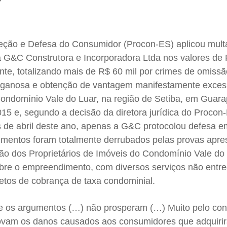
oteção e Defesa do Consumidor (Procon-ES) aplicou mult
 à G&C Construtora e Incorporadora Ltda nos valores de 
nte, totalizando mais de R$ 60 mil por crimes de omiss
enganosa e obtenção de vantagem manifestamente exces
Condomínio Vale do Luar, na região de Setiba, em Guara
15 e, segundo a decisão da diretora jurídica do Procon
ês de abril deste ano, apenas a G&C protocolou defesa 
gumentos foram totalmente derrubados pelas provas apr
ão dos Proprietários de Imóveis do Condomínio Vale do 
 sobre o empreendimento, com diversos serviços não entr
letos de cobrança de taxa condominial.
e os argumentos (…) não prosperam (…) Muito pelo cont
vam os danos causados aos consumidores que adquiri