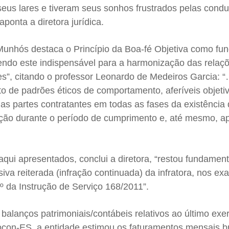
seus lares e tiveram seus sonhos frustrados pelas condu
aponta a diretora jurídica.
unhós destaca o Princípio da Boa-fé Objetiva como fu
sendo este indispensável para a harmonização das relaç
s”, citando o professor Leonardo de Medeiros Garcia: “
nto de padrões éticos de comportamento, aferíveis objet
s partes contratantes em todas as fases da existência 
iação durante o período de cumprimento e, até mesmo, a
qui apresentados, conclui a diretora, “restou fundamen
iva reiterada (infração continuada) da infratora, nos ex
§5º da Instrução de Serviço 168/2011”.
alanços patrimoniais/contábeis relativos ao último exer
rocon-ES, a entidade estimou os faturamentos mensais b