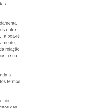
tas
ndamental
ões entre
… a boa-fé
ivamente,
da relação
pós a sua
tada a
atos termos
cício,
rutos das