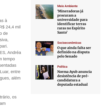
Meio Ambiente
‘Mineradoras já
procuram a
universidade para
as à
identificar terras
R$ 24,4 mil
raras no Espírito
Santo’
ão de
siva,
Socioeconômicas
pari.
O que ainda falta ser
definido na disputa
-ES, Andréa
pelo Senado
em tempo
esentadas
Política
Luar, entre
Norma Ayub anuncia
desistência de pré-
egues, além
candidatura a
deputada estadual
rário, os
ram