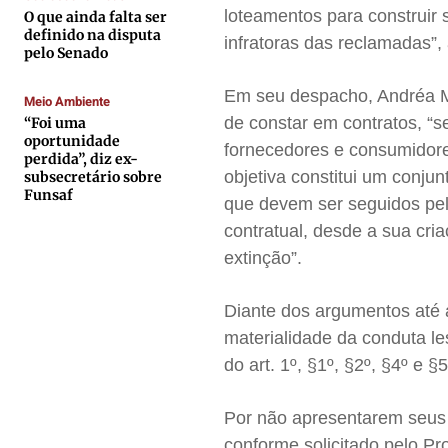
loteamentos para construir 
O que ainda falta ser
Contato
Contato
Contato
Contato
definido na disputa
infratoras das reclamadas”, 
pelo Senado
Anuncie
Anuncie
Anuncie
Anuncie
Em seu despacho, Andréa M
Meio Ambiente
de constar em contratos, “
“Foi uma
Termos de Uso
Termos de Uso
Termos de Uso
Termos de Uso
oportunidade
fornecedores e consumidore
Privacidade
Privacidade
Privacidade
Privacidade
perdida”, diz ex-
objetiva constitui um conju
subsecretário sobre
Funsaf
que devem ser seguidos pela
contratual, desde a sua cr
extinção”.
Diante dos argumentos até a
materialidade da conduta les
do art. 1º, §1º, §2º, §4º e 
Por não apresentarem seus b
conforme solicitado pelo P