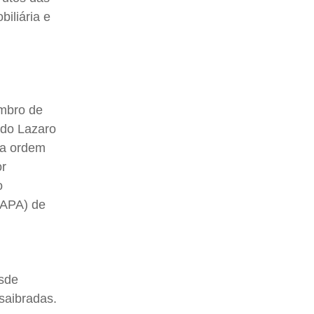
iliária e
embro de
ldo Lazaro
a a ordem
or
o
(APA) de
esde
nsaibradas.