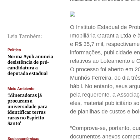
Cidades
Cidades
Cidades
Cidades
Direitos
Direitos
Direitos
Direitos
Economia
Economia
Economia
Economia
O Instituto Estadual de Pr
Cultura
Cultura
Cultura
Cultura
Imobiliária Garantia Ltda e
Leia Também:
Colunas
Colunas
Colunas
Colunas
e R$ 35,7 mil, respectivame
Política
informações, publicidade 
Caetano Roque
Caetano Roque
Caetano Roque
Caetano Roque
Norma Ayub anuncia
relativos ao Loteamento e 
Gustavo Bastos
Gustavo Bastos
Gustavo Bastos
Gustavo Bastos
desistência de pré-
candidatura a
O processo foi aberto em 20
Jr Mignone (in memorian)
Jr Mignone (in memorian)
Jr Mignone (in memorian)
Jr Mignone (in memorian)
deputada estadual
Munhós Ferreira, do dia tr
Wanda Sily
Wanda Sily
Wanda Sily
Wanda Sily
hábil. No entanto, seus ar
Meio Ambiente
pela requerente, a Associaç
‘Mineradoras já
procuram a
Publicidade Legal
Publicidade Legal
Publicidade Legal
Publicidade Legal
eles, material publicitário
universidade para
Anuncie
Anuncie
Anuncie
Anuncie
de planilhas de custos e bo
identificar terras
raras no Espírito
Santo’
“Comprova-se, portanto, qu
Quem Somos
Quem Somos
Quem Somos
Quem Somos
documentos anexos compro
Socioeconômicas
Expediente
Expediente
Expediente
Expediente