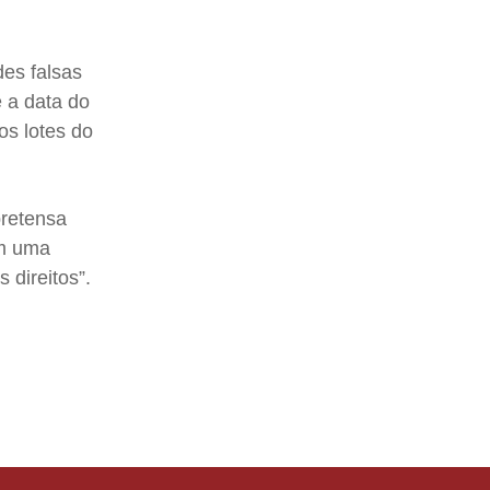
des falsas
 a data do
os lotes do
pretensa
am uma
 direitos”.