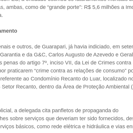
s, ambas, como de “grande porte”: R$ 5,6 milhões a Imob
a.
damento
nais e outros, de Guarapari, já havia indiciado, em set
 Garantia e da G&C, Carlos Augusto de Azevedo e Gera
s penas do artigo 7º, inciso VII, da Lei de Crimes contr
, por praticarem “crime contra as relações de consumo” p
sa referente ao Condomínio Recanto do Luar, localizado n
– Setor Recanto, dentro da Área de Proteção Ambiental 
olicial, a delegada cita panfletos de propaganda do
es sobre serviços que deveriam ter sido fornecidos, d
rviços básicos, como rede elétrica e hidráulica e vias e