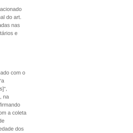
lacionado
al do art.
vadas nas
tários e
mado com o
“a
]”,
, na
afirmando
com a coleta
de
iedade dos