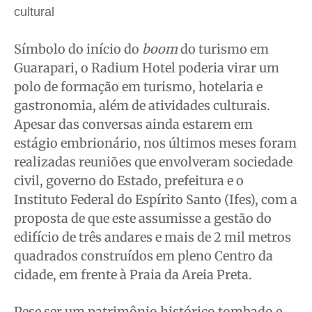
Justiça
Justiça
Justiça
Justiça
cultural
Educação
Educação
Educação
Educação
Segurança
Segurança
Segurança
Segurança
Símbolo do início do
boom
do turismo em
Guarapari, o Radium Hotel poderia virar um
Meio Ambiente
Meio Ambiente
Meio Ambiente
Meio Ambiente
polo de formação em turismo, hotelaria e
Saúde
Saúde
Saúde
Saúde
gastronomia, além de atividades culturais.
Cidades
Cidades
Cidades
Cidades
Apesar das conversas ainda estarem em
Direitos
Direitos
Direitos
Direitos
estágio embrionário, nos últimos meses foram
Economia
Economia
Economia
Economia
realizadas reuniões que envolveram sociedade
Cultura
Cultura
Cultura
Cultura
civil, governo do Estado, prefeitura e o
Colunas
Colunas
Colunas
Colunas
Instituto Federal do Espírito Santo (Ifes), com a
proposta de que este assumisse a gestão do
Caetano Roque
Caetano Roque
Caetano Roque
Caetano Roque
edifício de três andares e mais de 2 mil metros
Gustavo Bastos
Gustavo Bastos
Gustavo Bastos
Gustavo Bastos
quadrados construídos em pleno Centro da
Jr Mignone (in memorian)
Jr Mignone (in memorian)
Jr Mignone (in memorian)
Jr Mignone (in memorian)
cidade, em frente à Praia da Areia Preta.
Wanda Sily
Wanda Sily
Wanda Sily
Wanda Sily
Pese ser um patrimônio histórico tombado e