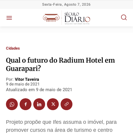
Sexta-Feira, Agosto 7, 2026
Cidades
Qual o futuro do Radium Hotel em
Guarapari?
Por:
Vitor Taveira
9 de maio de 2021
Atualizado em
9 de maio de 2021
Política
Política
Política
Política
Socioeconômicas
Socioeconômicas
Socioeconômicas
Socioeconômicas
Projeto propõe que Ifes assuma o imóvel, para
TV Século
TV Século
TV Século
TV Século
promover cursos na área de turismo e centro