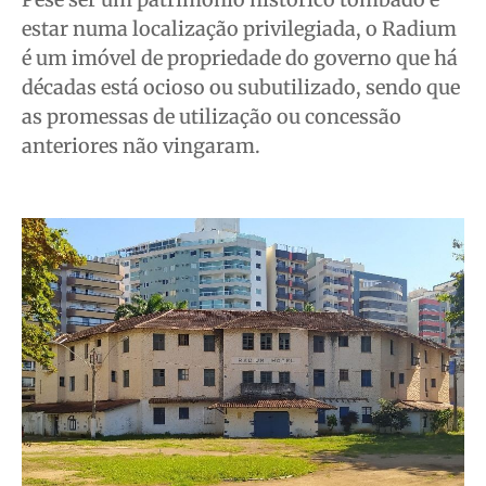
Publicidade Legal
Publicidade Legal
Publicidade Legal
Publicidade Legal
estar numa localização privilegiada, o Radium
Anuncie
Anuncie
Anuncie
Anuncie
é um imóvel de propriedade do governo que há
décadas está ocioso ou subutilizado, sendo que
as promessas de utilização ou concessão
Quem Somos
Quem Somos
Quem Somos
Quem Somos
anteriores não vingaram.
Expediente
Expediente
Expediente
Expediente
Contato
Contato
Contato
Contato
Anuncie
Anuncie
Anuncie
Anuncie
Termos de Uso
Termos de Uso
Termos de Uso
Termos de Uso
Privacidade
Privacidade
Privacidade
Privacidade