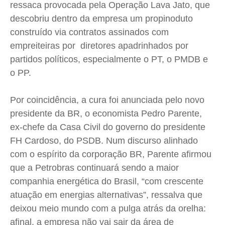
ressaca provocada pela Operação Lava Jato, que
Saúde
Saúde
Saúde
Saúde
descobriu dentro da empresa um propinoduto
Cidades
Cidades
Cidades
Cidades
construído via contratos assinados com
Direitos
Direitos
Direitos
Direitos
empreiteiras por diretores apadrinhados por
partidos políticos, especialmente o PT, o PMDB e
Economia
Economia
Economia
Economia
o PP.
Cultura
Cultura
Cultura
Cultura
Colunas
Colunas
Colunas
Colunas
Por coincidência, a cura foi anunciada pelo novo
Caetano Roque
Caetano Roque
Caetano Roque
Caetano Roque
presidente da BR, o economista Pedro Parente,
Gustavo Bastos
Gustavo Bastos
Gustavo Bastos
Gustavo Bastos
ex-chefe da Casa Civil do governo do presidente
Jr Mignone (in memorian)
Jr Mignone (in memorian)
Jr Mignone (in memorian)
Jr Mignone (in memorian)
FH Cardoso, do PSDB. Num discurso alinhado
Wanda Sily
Wanda Sily
Wanda Sily
Wanda Sily
com o espírito da corporação BR, Parente afirmou
que a Petrobras continuará sendo a maior
companhia energética do Brasil, “com crescente
Publicidade Legal
Publicidade Legal
Publicidade Legal
Publicidade Legal
atuação em energias alternativas”, ressalva que
Anuncie
Anuncie
Anuncie
Anuncie
deixou meio mundo com a pulga atrás da orelha:
afinal, a empresa não vai sair da área de