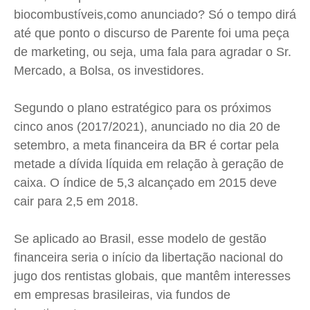
Quem Somos
Quem Somos
Quem Somos
Quem Somos
biocombustíveis,como anunciado? Só o tempo dirá
Expediente
Expediente
Expediente
Expediente
até que ponto o discurso de Parente foi uma peça
de marketing, ou seja, uma fala para agradar o Sr.
Contato
Contato
Contato
Contato
Mercado, a Bolsa, os investidores.
Anuncie
Anuncie
Anuncie
Anuncie
Segundo o plano estratégico para os próximos
Termos de Uso
Termos de Uso
Termos de Uso
Termos de Uso
cinco anos (2017/2021), anunciado no dia 20 de
Privacidade
Privacidade
Privacidade
Privacidade
setembro, a meta financeira da BR é cortar pela
metade a dívida líquida em relação à geração de
caixa. O índice de 5,3 alcançado em 2015 deve
cair para 2,5 em 2018.
Se aplicado ao Brasil, esse modelo de gestão
financeira seria o início da libertação nacional do
jugo dos rentistas globais, que mantêm interesses
em empresas brasileiras, via fundos de