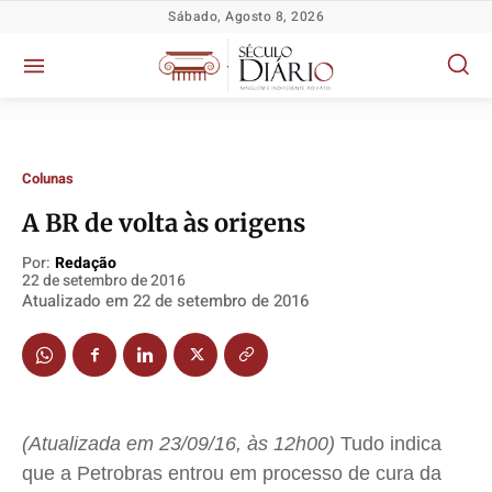
Sábado, Agosto 8, 2026
Colunas
A BR de volta às origens
Por:
Redação
22 de setembro de 2016
Política
Política
Política
Política
Atualizado em
22 de setembro de 2016
Socioeconômicas
Socioeconômicas
Socioeconômicas
Socioeconômicas
TV Século
TV Século
TV Século
TV Século
Justiça
Justiça
Justiça
Justiça
Educação
Educação
Educação
Educação
(Atualizada em 23/09/16, às 12h00)
Tudo indica
Segurança
Segurança
Segurança
Segurança
que a Petrobras entrou em processo de cura da
Meio Ambiente
Meio Ambiente
Meio Ambiente
Meio Ambiente