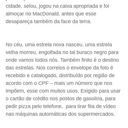
cidade, selou, jogou na caixa apropriada e foi
Expediente
Expediente
Expediente
Expediente
almoçar no MacDonald, antes que esse
Contato
Contato
Contato
Contato
desapareça também da face da terra.
Anuncie
Anuncie
Anuncie
Anuncie
Termos de Uso
Termos de Uso
Termos de Uso
Termos de Uso
No céu, uma estrela nova nasceu, uma estrela
Privacidade
Privacidade
Privacidade
Privacidade
velha morreu, engolfada no tal buraco negro para
onde vamos todos nós. Também finito é o destino
das estrelas. Nos correios o envelope da foto é
recebido e catalogado, distribuído por região de
acordo com o CPF – mais um número que nos
impõem, esse com muitos usos. Exigido para usar
o cartão de crédito nos postos de gasolina, para
pedir pizza pelo telefone, para tirar fita de vídeo
nas máquinas automáticas dos supermercados.