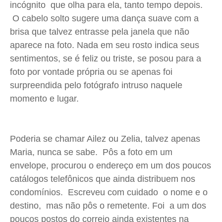
Saúde
Saúde
Saúde
Saúde
incógnito que olha para ela, tanto tempo depois.
O cabelo solto sugere uma dança suave com a
Cidades
Cidades
Cidades
Cidades
brisa que talvez entrasse pela janela que não
Direitos
Direitos
Direitos
Direitos
aparece na foto. Nada em seu rosto indica seus
Economia
Economia
Economia
Economia
sentimentos, se é feliz ou triste, se posou para a
Cultura
Cultura
Cultura
Cultura
foto por vontade própria ou se apenas foi
Colunas
Colunas
Colunas
Colunas
surpreendida pelo fotógrafo intruso naquele
Caetano Roque
Caetano Roque
Caetano Roque
Caetano Roque
momento e lugar.
Gustavo Bastos
Gustavo Bastos
Gustavo Bastos
Gustavo Bastos
Jr Mignone (in memorian)
Jr Mignone (in memorian)
Jr Mignone (in memorian)
Jr Mignone (in memorian)
Poderia se chamar Ailez ou Zelia, talvez apenas
Wanda Sily
Wanda Sily
Wanda Sily
Wanda Sily
Maria, nunca se sabe. Pôs a foto em um
envelope, procurou o endereço em um dos poucos
Publicidade Legal
Publicidade Legal
Publicidade Legal
Publicidade Legal
catálogos telefônicos que ainda distribuem nos
Anuncie
Anuncie
Anuncie
Anuncie
condomínios. Escreveu com cuidado o nome e o
destino, mas não pôs o remetente. Foi a um dos
poucos postos do correio ainda existentes na
Quem Somos
Quem Somos
Quem Somos
Quem Somos