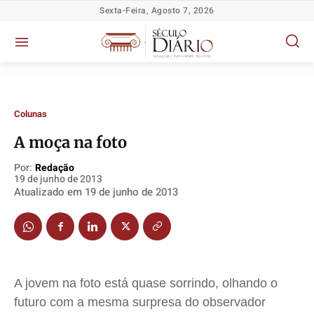
Sexta-Feira, Agosto 7, 2026
Colunas
A moça na foto
Por:
Redação
Política
Política
Política
Política
19 de junho de 2013
Atualizado em
19 de junho de 2013
Socioeconômicas
Socioeconômicas
Socioeconômicas
Socioeconômicas
TV Século
TV Século
TV Século
TV Século
Justiça
Justiça
Justiça
Justiça
Educação
Educação
Educação
Educação
Segurança
Segurança
Segurança
Segurança
A jovem na foto está quase sorrindo, olhando o
Meio Ambiente
Meio Ambiente
Meio Ambiente
Meio Ambiente
futuro com a mesma surpresa do observador