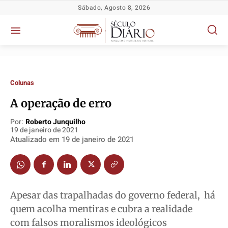
Sábado, Agosto 8, 2026
Colunas
A operação de erro
Por:
Roberto Junquilho
19 de janeiro de 2021
Política
Política
Política
Política
Atualizado em
19 de janeiro de 2021
Socioeconômicas
Socioeconômicas
Socioeconômicas
Socioeconômicas
TV Século
TV Século
TV Século
TV Século
Justiça
Justiça
Justiça
Justiça
Apesar das trapalhadas do governo federal, há
Educação
Educação
Educação
Educação
quem acolha mentiras e cubra a realidade
Segurança
Segurança
Segurança
Segurança
com falsos moralismos ideológicos
Meio Ambiente
Meio Ambiente
Meio Ambiente
Meio Ambiente