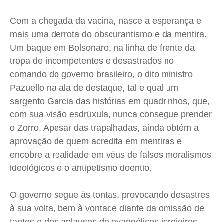
Saúde
Saúde
Saúde
Saúde
Com a chegada da vacina, nasce a esperança e
Cidades
Cidades
Cidades
Cidades
mais uma derrota do obscurantismo e da mentira.
Direitos
Direitos
Direitos
Direitos
Um baque em Bolsonaro, na linha de frente da
Economia
Economia
Economia
Economia
tropa de incompetentes e desastrados no
comando do governo brasileiro, o dito ministro
Cultura
Cultura
Cultura
Cultura
Pazuello na ala de destaque, tal e qual um
Colunas
Colunas
Colunas
Colunas
sargento Garcia das histórias em quadrinhos, que,
Caetano Roque
Caetano Roque
Caetano Roque
Caetano Roque
com sua visão esdrúxula, nunca consegue prender
Gustavo Bastos
Gustavo Bastos
Gustavo Bastos
Gustavo Bastos
o Zorro. Apesar das trapalhadas, ainda obtém a
Jr Mignone (in memorian)
Jr Mignone (in memorian)
Jr Mignone (in memorian)
Jr Mignone (in memorian)
aprovação de quem acredita em mentiras e
Wanda Sily
Wanda Sily
Wanda Sily
Wanda Sily
encobre a realidade em véus de falsos moralismos
ideológicos e o antipetismo doentio.
Publicidade Legal
Publicidade Legal
Publicidade Legal
Publicidade Legal
O governo segue às tontas, provocando desastres
Anuncie
Anuncie
Anuncie
Anuncie
à sua volta, bem à vontade diante da omissão de
tantos e dos aplausos de evangélicos igrejeiros,