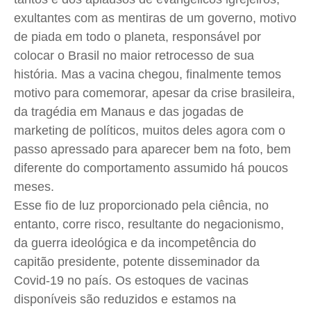
Quem Somos
Quem Somos
Quem Somos
Quem Somos
exultantes com as mentiras de um governo, motivo
Expediente
Expediente
Expediente
Expediente
de piada em todo o planeta, responsável por
Contato
Contato
Contato
Contato
colocar o Brasil no maior retrocesso de sua
história. Mas a vacina chegou, finalmente temos
Anuncie
Anuncie
Anuncie
Anuncie
motivo para comemorar, apesar da crise brasileira,
da tragédia em Manaus e das jogadas de
Termos de Uso
Termos de Uso
Termos de Uso
Termos de Uso
marketing de políticos, muitos deles agora com o
Privacidade
Privacidade
Privacidade
Privacidade
passo apressado para aparecer bem na foto, bem
diferente do comportamento assumido há poucos
meses.
Esse fio de luz proporcionado pela ciência, no
entanto, corre risco, resultante do negacionismo,
da guerra ideológica e da incompetência do
capitão presidente, potente disseminador da
Covid-19 no país. Os estoques de vacinas
disponíveis são reduzidos e estamos na