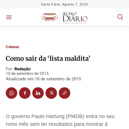
Sexta-Feira, Agosto 7, 2026
Colunas
Como sair da ‘lista maldita’
Por:
Redação
10 de setembro de 2015
Atualizado em
10 de setembro de 2015
Política
Política
Política
Política
Socioeconômicas
Socioeconômicas
Socioeconômicas
Socioeconômicas
TV Século
TV Século
TV Século
TV Século
Justiça
Justiça
Justiça
Justiça
O governo Paulo
Hartung
(PMDB) entra no seu
Educação
Educação
Educação
Educação
nono mês sem ter resultados para mostrar à
Segurança
Segurança
Segurança
Segurança