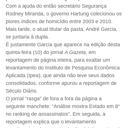
Com a ajuda do então secretário Segurança
Quem Somos
Quem Somos
Quem Somos
Quem Somos
Rodney
Miranda, o governo
Hartung
colecionou os
Expediente
Expediente
Expediente
Expediente
piores índices de homicídio entre 2003 e 2010.
Contato
Contato
Contato
Contato
Mais tarde, o atual titular da pasta, André Garcia,
Anuncie
Anuncie
Anuncie
Anuncie
se juntaria à dupla.
É justamente Garcia que aparece na edição desta
quinta-feira (10) do jornal
A Gazeta
, em
Termos de Uso
Termos de Uso
Termos de Uso
Termos de Uso
reportagem de página inteira, para exaltar um
Privacidade
Privacidade
Privacidade
Privacidade
levantamento do Instituto de Pesquisa Econômica
Aplicada (
Ipea
), que ainda não teve seus dados
consolidados, conforme apurou a reportagem de
Século Diário.
O jornal “rasga” de fora a fora da página a
seguinte manchete: “Análise mostra Estado em 8°
no ranking de assassinatos”. Em seguida, a
reportagem explica que o levantamento