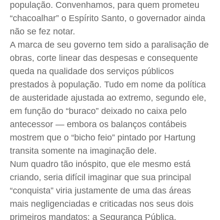
população. Convenhamos, para quem prometeu
Meio Ambiente
Meio Ambiente
Meio Ambiente
Meio Ambiente
“chacoalhar” o Espírito Santo, o governador ainda
Saúde
Saúde
Saúde
Saúde
não se fez notar.
Cidades
Cidades
Cidades
Cidades
A marca de seu governo tem sido a paralisação de
Direitos
Direitos
Direitos
Direitos
obras, corte linear das despesas e consequente
Economia
Economia
Economia
Economia
queda na qualidade dos serviços públicos
Cultura
Cultura
Cultura
Cultura
prestados à população. Tudo em nome da política
de austeridade ajustada ao extremo, segundo ele,
Colunas
Colunas
Colunas
Colunas
em função do “buraco” deixado no caixa pelo
Caetano Roque
Caetano Roque
Caetano Roque
Caetano Roque
antecessor — embora os balanços contábeis
Gustavo Bastos
Gustavo Bastos
Gustavo Bastos
Gustavo Bastos
mostrem que o “bicho feio” pintado por
Hartung
Jr Mignone (in memorian)
Jr Mignone (in memorian)
Jr Mignone (in memorian)
Jr Mignone (in memorian)
transita somente na imaginação dele.
Wanda Sily
Wanda Sily
Wanda Sily
Wanda Sily
Num quadro tão inóspito, que ele mesmo está
criando, seria difícil imaginar que sua principal
“conquista” viria justamente de uma das áreas
Publicidade Legal
Publicidade Legal
Publicidade Legal
Publicidade Legal
mais negligenciadas e criticadas nos seus dois
Anuncie
Anuncie
Anuncie
Anuncie
primeiros mandatos: a Segurança Pública.