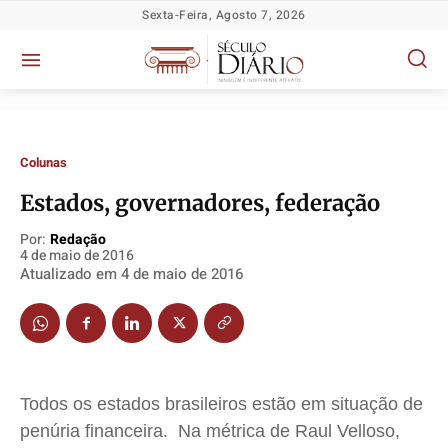
Sexta-Feira, Agosto 7, 2026
Colunas
Estados, governadores, federação
Por:
Redação
4 de maio de 2016
Política
Política
Política
Política
Atualizado em
4 de maio de 2016
Socioeconômicas
Socioeconômicas
Socioeconômicas
Socioeconômicas
TV Século
TV Século
TV Século
TV Século
Justiça
Justiça
Justiça
Justiça
Educação
Educação
Educação
Educação
Todos os estados brasileiros estão em situação de
Segurança
Segurança
Segurança
Segurança
penúria financeira. Na métrica de Raul
Velloso
,
Meio Ambiente
Meio Ambiente
Meio Ambiente
Meio Ambiente