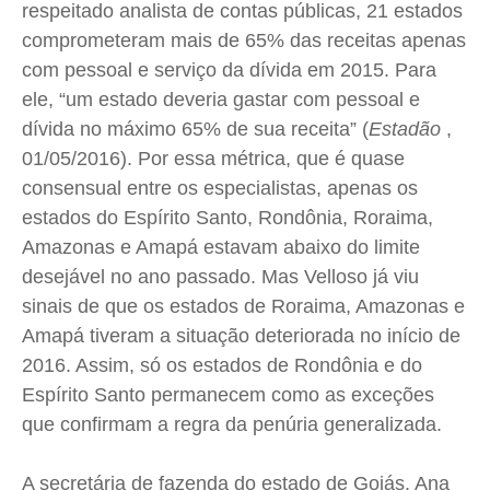
respeitado analista de contas públicas, 21 estados
Saúde
Saúde
Saúde
Saúde
comprometeram mais de 65% das receitas apenas
Cidades
Cidades
Cidades
Cidades
com pessoal e serviço da dívida em 2015. Para
Direitos
Direitos
Direitos
Direitos
ele, “um estado deveria gastar com pessoal e
dívida no máximo 65% de sua receita” (
Estadão
,
Economia
Economia
Economia
Economia
01/05/2016). Por essa métrica, que é quase
Cultura
Cultura
Cultura
Cultura
consensual entre os especialistas, apenas os
Colunas
Colunas
Colunas
Colunas
estados do Espírito Santo, Rondônia, Roraima,
Caetano Roque
Caetano Roque
Caetano Roque
Caetano Roque
Amazonas e Amapá estavam abaixo do limite
Gustavo Bastos
Gustavo Bastos
Gustavo Bastos
Gustavo Bastos
desejável no ano passado. Mas
Velloso
já viu
Jr Mignone (in memorian)
Jr Mignone (in memorian)
Jr Mignone (in memorian)
Jr Mignone (in memorian)
sinais de que os estados de Roraima, Amazonas e
Wanda Sily
Wanda Sily
Wanda Sily
Wanda Sily
Amapá tiveram a situação deteriorada no início de
2016. Assim, só os estados de Rondônia e do
Espírito Santo permanecem como as exceções
Publicidade Legal
Publicidade Legal
Publicidade Legal
Publicidade Legal
que confirmam a regra da penúria generalizada.
Anuncie
Anuncie
Anuncie
Anuncie
A secretária de fazenda do estado de Goiás, Ana