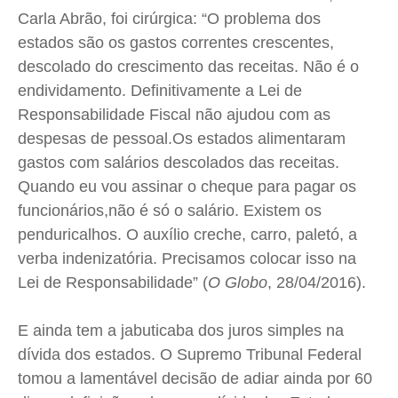
Quem Somos
Quem Somos
Quem Somos
Quem Somos
Carla Abrão, foi cirúrgica: “O problema dos
Expediente
Expediente
Expediente
Expediente
estados são os gastos correntes crescentes,
descolado do crescimento das receitas. Não é o
Contato
Contato
Contato
Contato
endividamento. Definitivamente a Lei de
Anuncie
Anuncie
Anuncie
Anuncie
Responsabilidade Fiscal não ajudou com as
despesas de pessoal.Os estados alimentaram
Termos de Uso
Termos de Uso
Termos de Uso
Termos de Uso
gastos com salários descolados das receitas.
Privacidade
Privacidade
Privacidade
Privacidade
Quando eu vou assinar o cheque para pagar os
funcionários,não é só o salário. Existem os
penduricalhos. O auxílio creche, carro, paletó, a
verba indenizatória. Precisamos colocar isso na
Lei de Responsabilidade” (
O Globo
, 28/04/2016).
E ainda tem a jabuticaba dos juros simples na
dívida dos estados. O Supremo Tribunal Federal
tomou a lamentável decisão de adiar ainda por 60