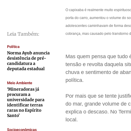
Direitos
Direitos
Direitos
Direitos
O capixaba é realmente muito espirituoso
Economia
Economia
Economia
Economia
porta do carro, aumentou o volume do som
Cultura
Cultura
Cultura
Cultura
adolescentes caminhavam de forma desco
Colunas
Colunas
Colunas
Colunas
Leia Também:
cobrança, mas causado pelo transtorno d
Caetano Roque
Caetano Roque
Caetano Roque
Caetano Roque
Política
Gustavo Bastos
Gustavo Bastos
Gustavo Bastos
Gustavo Bastos
Norma Ayub anuncia
Mas quem pensa que tudo é 
desistência de pré-
Jr Mignone (in memorian)
Jr Mignone (in memorian)
Jr Mignone (in memorian)
Jr Mignone (in memorian)
candidatura a
tensão e revolta daquela si
deputada estadual
Wanda Sily
Wanda Sily
Wanda Sily
Wanda Sily
chuva e sentimento de aban
política.
Meio Ambiente
Publicidade Legal
Publicidade Legal
Publicidade Legal
Publicidade Legal
‘Mineradoras já
procuram a
Por mais que se tente justif
Anuncie
Anuncie
Anuncie
Anuncie
universidade para
do mar, grande volume de c
identificar terras
raras no Espírito
explica o descaso. No Termi
Quem Somos
Quem Somos
Quem Somos
Quem Somos
Santo’
local.
Expediente
Expediente
Expediente
Expediente
Socioeconômicas