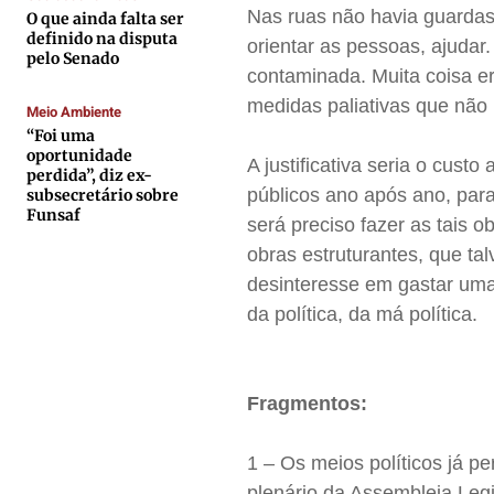
Contato
Contato
Contato
Contato
Nas ruas não havia guardas
O que ainda falta ser
definido na disputa
Anuncie
Anuncie
Anuncie
Anuncie
orientar as pessoas, ajudar
pelo Senado
contaminada. Muita coisa e
medidas paliativas que não
Termos de Uso
Termos de Uso
Termos de Uso
Termos de Uso
Meio Ambiente
“Foi uma
Privacidade
Privacidade
Privacidade
Privacidade
oportunidade
A justificativa seria o cus
perdida”, diz ex-
públicos ano após ano, para
subsecretário sobre
Funsaf
será preciso fazer as tais 
obras estruturantes, que ta
desinteresse em gastar uma 
da política, da má política.
Fragmentos:
1 – Os meios políticos já 
plenário da Assembleia Legis