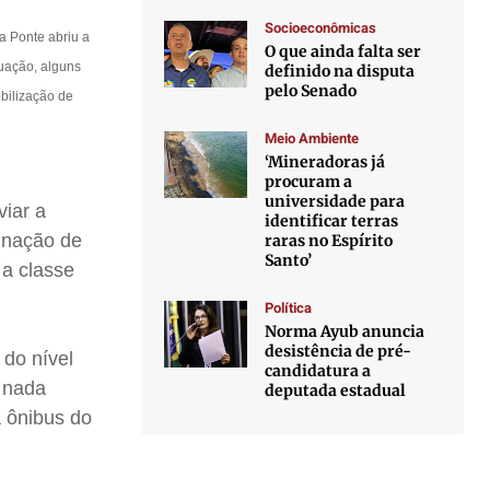
Socioeconômicas
ra Ponte abriu a
O que ainda falta ser
tuação, alguns
definido na disputa
pelo Senado
bilização de
Meio Ambiente
‘Mineradoras já
procuram a
universidade para
iar a
identificar terras
binação de
raras no Espírito
Santo’
 a classe
Política
Norma Ayub anuncia
desistência de pré-
 do nível
candidatura a
, nada
deputada estadual
a ônibus do