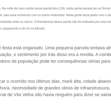
. Na noite de caos vivida nessa quinta-feira (19), muita gente parada da na Tercei
, saiu para conversar com os outros motoristas. Muita gente fazia piada com a si
ntraída entre os carros. O #vemprarua dessa quinta não foi motivada por uma mo
o alagamento e do nó no trânsito.
festa está enganado. Uma pequena parcela tentava aliv
tuação, o sentimento por trás disso era a revolta. A com
dono da população pode ter consequências sérias para
icar o ocorrido nos últimos dias, maré alta, cidade abaixo
huva, necessidade de grandes obras de infraestrutuura
nal de Vila Velha não havia ninguém para dizer se sairi