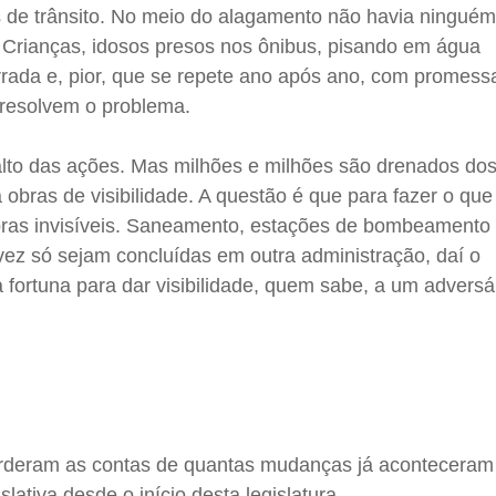
 de trânsito. No meio do alagamento não havia ninguém
. Crianças, idosos presos nos ônibus, pisando em água
rrada e, pior, que se repete ano após ano, com promess
 resolvem o problema.
to alto das ações. Mas milhões e milhões são drenados dos
 obras de visibilidade. A questão é que para fazer o que
obras invisíveis. Saneamento, estações de bombeamento 
lvez só sejam concluídas em outra administração, daí o
fortuna para dar visibilidade, quem sabe, a um adversá
perderam as contas de quantas mudanças já aconteceram
lativa desde o início desta legislatura.