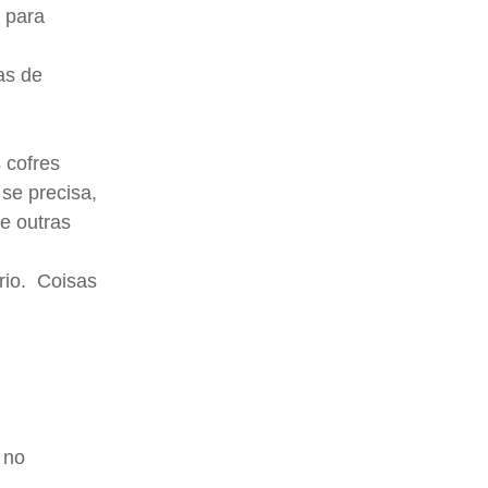
 para
as de
 cofres
 se precisa,
e outras
rio. Coisas
 no