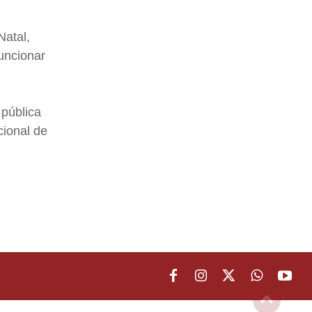
Natal,
funcionar
 pública
cional de