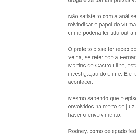
droga e se tornam presas vu
Não satisfeito com a análi
reivindicar o papel de vítim
crime poderia ter tido outr
O prefeito disse ter recebi
Velha, se referindo a Fern
Martins de Castro Filho, est
investigação do crime. Ele 
acontecer.
Mesmo sabendo que o episód
envolvidos na morte do juiz
haver o envolvimento.
Rodney, como delegado fede