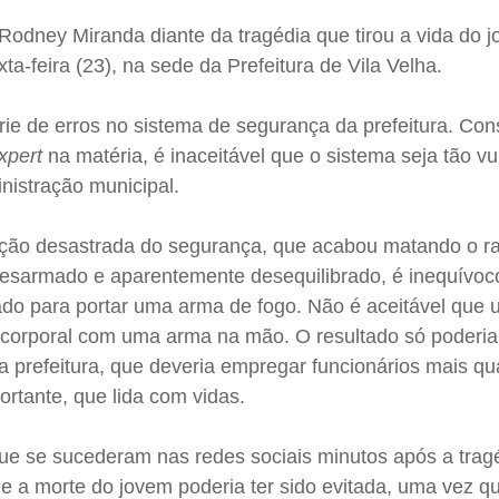
Rodney Miranda diante da tragédia que tirou a vida do 
ta-feira (23), na sede da Prefeitura de Vila Velha.
rie de erros no sistema de segurança da prefeitura. Co
xpert
na matéria, é inaceitável que o sistema seja tão vu
nistração municipal.
a ação desastrada do segurança, que acabou matando o r
 desarmado e aparentemente desequilibrado, é inequívoc
rado para portar uma arma de fogo. Não é aceitável que
 corporal com uma arma na mão. O resultado só poderia
a prefeitura, que deveria empregar funcionários mais qua
ortante, que lida com vidas.
ue se sucederam nas redes sociais minutos após a tragé
e a morte do jovem poderia ter sido evitada, uma vez q