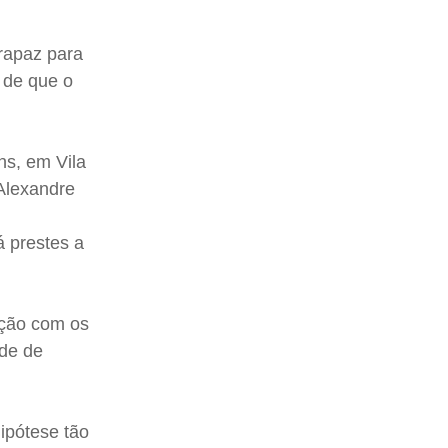
rapaz para
a de que o
ns, em Vila
 Alexandre
á prestes a
ação com os
ade de
ipótese tão