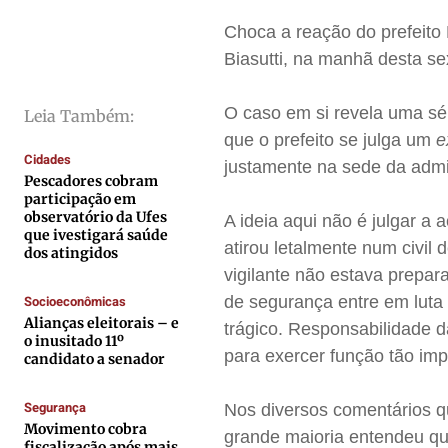
Cidades
Cidades
Cidades
Cidades
Choca a reação do prefeito 
Direitos
Direitos
Direitos
Direitos
Biasutti, na manhã desta sex
Economia
Economia
Economia
Economia
Cultura
Cultura
Cultura
Cultura
O caso em si revela uma sé
Leia Também:
Colunas
Colunas
Colunas
Colunas
que o prefeito se julga um
e
Cidades
Caetano Roque
Caetano Roque
Caetano Roque
Caetano Roque
justamente na sede da admi
Pescadores cobram
Gustavo Bastos
Gustavo Bastos
Gustavo Bastos
Gustavo Bastos
participação em
observatório da Ufes
A ideia aqui não é julgar 
Jr Mignone (in memorian)
Jr Mignone (in memorian)
Jr Mignone (in memorian)
Jr Mignone (in memorian)
que ivestigará saúde
atirou letalmente num civil
dos atingidos
Wanda Sily
Wanda Sily
Wanda Sily
Wanda Sily
vigilante não estava prepa
Socioeconômicas
de segurança entre em luta
Publicidade Legal
Publicidade Legal
Publicidade Legal
Publicidade Legal
Alianças eleitorais – e
trágico. Responsabilidade d
o inusitado 11º
Anuncie
Anuncie
Anuncie
Anuncie
para exercer função tão imp
candidato a senador
Segurança
Nos diversos comentários q
Quem Somos
Quem Somos
Quem Somos
Quem Somos
Movimento cobra
grande maioria entendeu qu
Expediente
Expediente
Expediente
Expediente
fiscalização após mais