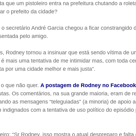
ta que um pistoleiro entra na prefeitura chutando a role
r o prefeito da cidade?
 o secretário André Garcia chegou a ficar constrangido 
sentada pelo amigo.
is, Rodney tornou a insinuar que está sendo vítima de 
 é mais uma tentativa de me intimidar mas, com toda ce
ta por uma cidade melhor e mais justa”.
 o que não quer.
A postagem de Rodney no Faceboo
tas. Os comentários, na sua grande maioria, eram de r
ndo as mensagens “teleguiadas” (a minoria) de apoio ao
 indignados com a tentativa de uso político do episódio 
eiro: “Sr Rodney, isso mostra o atual despreparo e falta