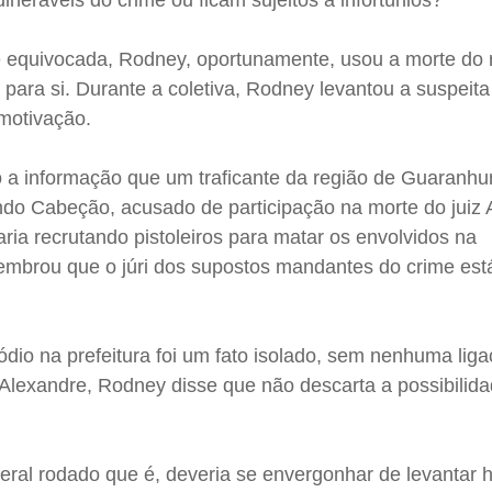
lneráveis do crime ou ficam sujeitos a infortúnios?
se equivocada, Rodney, oportunamente, usou a morte do 
a para si. Durante a coletiva, Rodney levantou a suspeit
a motivação.
do a informação que um traficante da região de Guaranhu
ando Cabeção, acusado de participação na morte do juiz
aria recrutando pistoleiros para matar os envolvidos na
lembrou que o júri dos supostos mandantes do crime est
io na prefeitura foi um fato isolado, sem nenhuma lig
 Alexandre, Rodney disse que não descarta a possibilid
ral rodado que é, deveria se envergonhar de levantar h