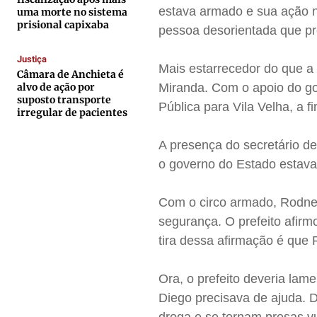
estava armado e sua ação 
uma morte no sistema
Contato
Contato
Contato
Contato
prisional capixaba
pessoa desorientada que pr
Anuncie
Anuncie
Anuncie
Anuncie
Justiça
Mais estarrecedor do que a 
Câmara de Anchieta é
Termos de Uso
Termos de Uso
Termos de Uso
Termos de Uso
alvo de ação por
Miranda. Com o apoio do go
suposto transporte
Pública para Vila Velha, a 
Privacidade
Privacidade
Privacidade
Privacidade
irregular de pacientes
A presença do secretário d
o governo do Estado estava
Com o circo armado, Rodney 
segurança. O prefeito afirm
tira dessa afirmação é que 
Ora, o prefeito deveria lam
Diego precisava de ajuda. 