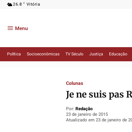
26.8
Vitória
C
Menu
Política
Socioeconômicas
TV Século
Justiça
Educação
Política
Política
Política
Política
Socioeconômicas
Socioeconômicas
Socioeconômicas
Socioeconômicas
TV Século
TV Século
TV Século
TV Século
Colunas
Justiça
Justiça
Justiça
Justiça
Je ne suis pas
Educação
Educação
Educação
Educação
Segurança
Segurança
Segurança
Segurança
Por:
Redação
23 de janeiro de 2015
Meio Ambiente
Meio Ambiente
Meio Ambiente
Meio Ambiente
Atualizado em
23 de janeiro de 2
Saúde
Saúde
Saúde
Saúde