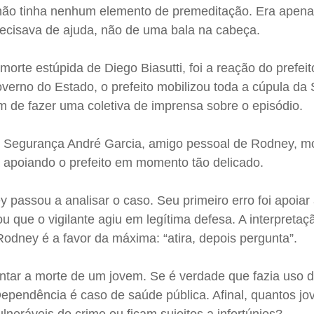
não tinha nenhum elemento de premeditação. Era apen
ecisava de ajuda, não de uma bala na cabeça.
morte estúpida de Diego Biasutti, foi a reação do prefe
verno do Estado, o prefeito mobilizou toda a cúpula da
fim de fazer uma coletiva de imprensa sobre o episódio.
e Segurança André Garcia, amigo pessoal de Rodney, m
 apoiando o prefeito em momento tão delicado.
passou a analisar o caso. Seu primeiro erro foi apoiar
ou que o vigilante agiu em legítima defesa. A interpreta
Rodney é a favor da máxima: “atira, depois pergunta”.
entar a morte de um jovem. Se é verdade que fazia uso 
Dependência é caso de saúde pública. Afinal, quantos j