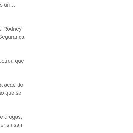
as uma
ito Rodney
 Segurança
ostrou que
 a ação do
ção que se
de drogas,
ovens usam