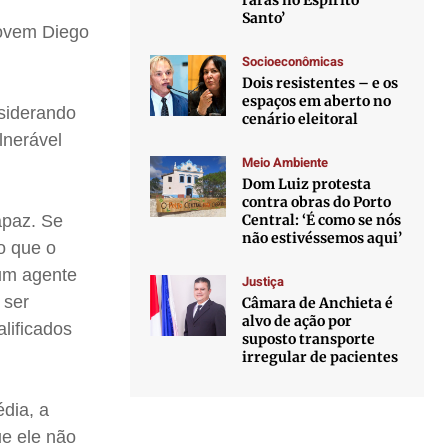
raras no Espírito
Santo’
jovem Diego
Socioeconômicas
Dois resistentes – e os
espaços em aberto no
nsiderando
cenário eleitoral
lnerável
Meio Ambiente
Dom Luiz protesta
contra obras do Porto
Central: ‘É como se nós
apaz. Se
não estivéssemos aqui’
o que o
 um agente
Justiça
 ser
Câmara de Anchieta é
alvo de ação por
lificados
suposto transporte
irregular de pacientes
dia, a
ue ele não