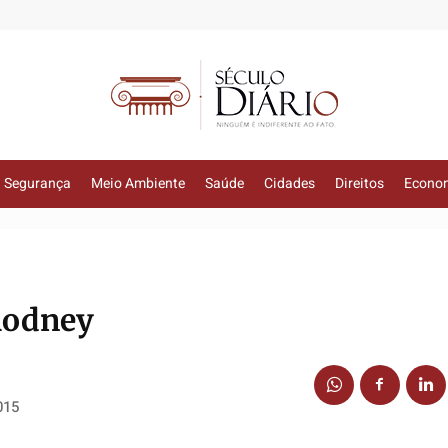
Segurança
Meio Ambiente
Saúde
Cidades
Direitos
Econo
 Rodney
015