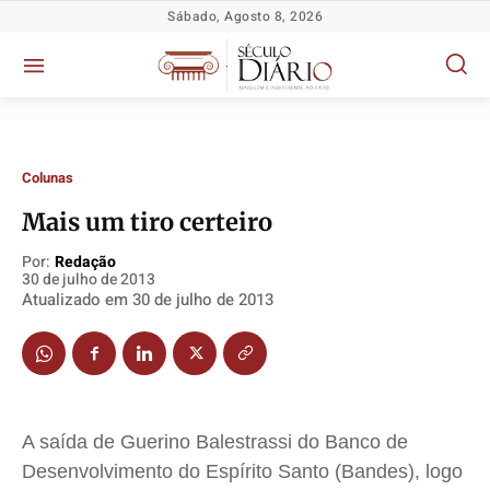
Sábado, Agosto 8, 2026
Colunas
Mais um tiro certeiro
Política
Política
Política
Política
Por:
Redação
30 de julho de 2013
Socioeconômicas
Socioeconômicas
Socioeconômicas
Socioeconômicas
Atualizado em
30 de julho de 2013
TV Século
TV Século
TV Século
TV Século
Justiça
Justiça
Justiça
Justiça
Educação
Educação
Educação
Educação
Segurança
Segurança
Segurança
Segurança
A saída de Guerino Balestrassi do Banco de
Meio Ambiente
Meio Ambiente
Meio Ambiente
Meio Ambiente
Desenvolvimento do Espírito Santo (Bandes), logo
Saúde
Saúde
Saúde
Saúde