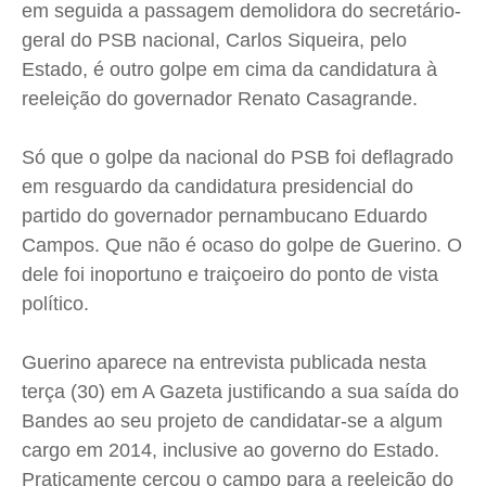
em seguida a passagem demolidora do secretário-
Cidades
Cidades
Cidades
Cidades
geral do PSB nacional, Carlos Siqueira, pelo
Direitos
Direitos
Direitos
Direitos
Estado, é outro golpe em cima da candidatura à
Economia
Economia
Economia
Economia
reeleição do governador Renato Casagrande.
Cultura
Cultura
Cultura
Cultura
Colunas
Colunas
Colunas
Colunas
Só que o golpe da nacional do PSB foi deflagrado
em resguardo da candidatura presidencial do
Caetano Roque
Caetano Roque
Caetano Roque
Caetano Roque
partido do governador pernambucano Eduardo
Gustavo Bastos
Gustavo Bastos
Gustavo Bastos
Gustavo Bastos
Campos. Que não é ocaso do golpe de Guerino. O
Jr Mignone (in memorian)
Jr Mignone (in memorian)
Jr Mignone (in memorian)
Jr Mignone (in memorian)
dele foi inoportuno e traiçoeiro do ponto de vista
Wanda Sily
Wanda Sily
Wanda Sily
Wanda Sily
político.
Guerino aparece na entrevista publicada nesta
Publicidade Legal
Publicidade Legal
Publicidade Legal
Publicidade Legal
terça (30) em A Gazeta justificando a sua saída do
Anuncie
Anuncie
Anuncie
Anuncie
Bandes ao seu projeto de candidatar-se a algum
cargo em 2014, inclusive ao governo do Estado.
Quem Somos
Quem Somos
Quem Somos
Quem Somos
Praticamente cercou o campo para a reeleição do