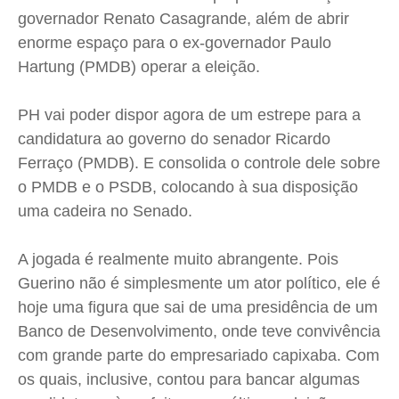
Expediente
Expediente
Expediente
Expediente
governador Renato Casagrande, além de abrir
Contato
Contato
Contato
Contato
enorme espaço para o ex-governador Paulo
Anuncie
Anuncie
Anuncie
Anuncie
Hartung (PMDB) operar a eleição.
PH vai poder dispor agora de um estrepe para a
Termos de Uso
Termos de Uso
Termos de Uso
Termos de Uso
candidatura ao governo do senador Ricardo
Privacidade
Privacidade
Privacidade
Privacidade
Ferraço (PMDB). E consolida o controle dele sobre
o PMDB e o PSDB, colocando à sua disposição
uma cadeira no Senado.
A jogada é realmente muito abrangente. Pois
Guerino não é simplesmente um ator político, ele é
hoje uma figura que sai de uma presidência de um
Banco de Desenvolvimento, onde teve convivência
com grande parte do empresariado capixaba. Com
os quais, inclusive, contou para bancar algumas