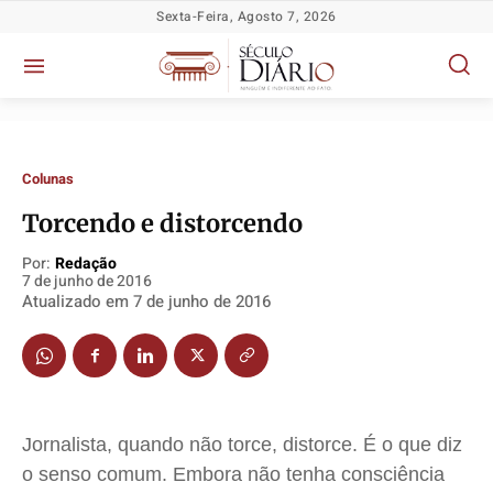
Sexta-Feira, Agosto 7, 2026
Colunas
Torcendo e distorcendo
Por:
Redação
7 de junho de 2016
Política
Política
Política
Política
Atualizado em
7 de junho de 2016
Socioeconômicas
Socioeconômicas
Socioeconômicas
Socioeconômicas
TV Século
TV Século
TV Século
TV Século
Justiça
Justiça
Justiça
Justiça
Educação
Educação
Educação
Educação
Jornalista, quando não torce, distorce. É o que diz
Segurança
Segurança
Segurança
Segurança
o senso comum. Embora não tenha consciência
Meio Ambiente
Meio Ambiente
Meio Ambiente
Meio Ambiente