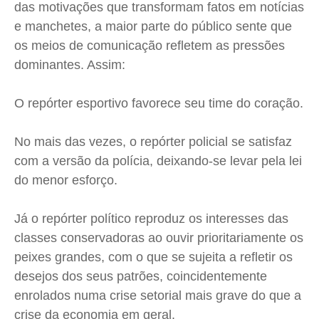
das motivações que transformam fatos em notícias
Saúde
Saúde
Saúde
Saúde
e manchetes, a maior parte do público sente que
Cidades
Cidades
Cidades
Cidades
os meios de comunicação refletem as pressões
Direitos
Direitos
Direitos
Direitos
dominantes. Assim:
Economia
Economia
Economia
Economia
Cultura
Cultura
Cultura
Cultura
O repórter esportivo favorece seu time do coração.
Colunas
Colunas
Colunas
Colunas
No mais das vezes, o repórter policial se satisfaz
Caetano Roque
Caetano Roque
Caetano Roque
Caetano Roque
com a versão da polícia, deixando-se levar pela lei
Gustavo Bastos
Gustavo Bastos
Gustavo Bastos
Gustavo Bastos
do menor esforço.
Jr Mignone (in memorian)
Jr Mignone (in memorian)
Jr Mignone (in memorian)
Jr Mignone (in memorian)
Wanda Sily
Wanda Sily
Wanda Sily
Wanda Sily
Já o repórter político reproduz os interesses das
classes conservadoras ao ouvir prioritariamente os
peixes grandes, com o que se sujeita a refletir os
Publicidade Legal
Publicidade Legal
Publicidade Legal
Publicidade Legal
desejos dos seus patrões, coincidentemente
Anuncie
Anuncie
Anuncie
Anuncie
enrolados numa crise setorial mais grave do que a
crise da economia em geral.