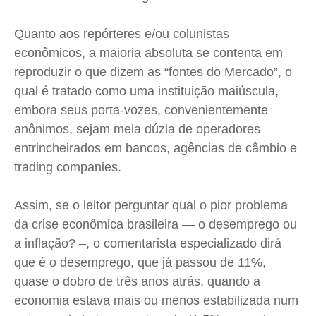
Quem Somos
Quem Somos
Quem Somos
Quem Somos
Expediente
Expediente
Expediente
Expediente
Quanto aos repórteres e/ou colunistas
Contato
Contato
Contato
Contato
econômicos, a maioria absoluta se contenta em
Anuncie
Anuncie
Anuncie
Anuncie
reproduzir o que dizem as “fontes do Mercado”, o
qual é tratado como uma instituição maiúscula,
embora seus porta-vozes, convenientemente
Termos de Uso
Termos de Uso
Termos de Uso
Termos de Uso
anônimos, sejam meia dúzia de operadores
Privacidade
Privacidade
Privacidade
Privacidade
entrincheirados em bancos, agências de câmbio e
trading companies.
Assim, se o leitor perguntar qual o pior problema
da crise econômica brasileira — o desemprego ou
a inflação? –, o comentarista especializado dirá
que é o desemprego, que já passou de 11%,
quase o dobro de três anos atrás, quando a
economia estava mais ou menos estabilizada num