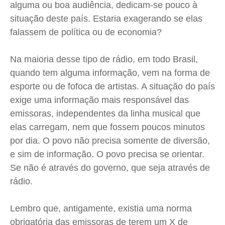
alguma ou boa audiência, dedicam-se pouco à
Cidades
Cidades
Cidades
Cidades
situação deste país. Estaria exagerando se elas
Direitos
Direitos
Direitos
Direitos
falassem de política ou de economia?
Economia
Economia
Economia
Economia
Na maioria desse tipo de rádio, em todo Brasil,
Cultura
Cultura
Cultura
Cultura
quando tem alguma informação, vem na forma de
Colunas
Colunas
Colunas
Colunas
esporte ou de fofoca de artistas. A situação do país
Caetano Roque
Caetano Roque
Caetano Roque
Caetano Roque
exige uma informação mais responsável das
Gustavo Bastos
Gustavo Bastos
Gustavo Bastos
Gustavo Bastos
emissoras, independentes da linha musical que
Jr Mignone (in memorian)
Jr Mignone (in memorian)
Jr Mignone (in memorian)
Jr Mignone (in memorian)
elas carregam, nem que fossem poucos minutos
Wanda Sily
Wanda Sily
Wanda Sily
Wanda Sily
por dia. O povo não precisa somente de diversão,
e sim de informação. O povo precisa se orientar.
Se não é através do governo, que seja através de
Publicidade Legal
Publicidade Legal
Publicidade Legal
Publicidade Legal
rádio.
Anuncie
Anuncie
Anuncie
Anuncie
Lembro que, antigamente, existia uma norma
Quem Somos
Quem Somos
Quem Somos
Quem Somos
obrigatória das emissoras de terem um X de