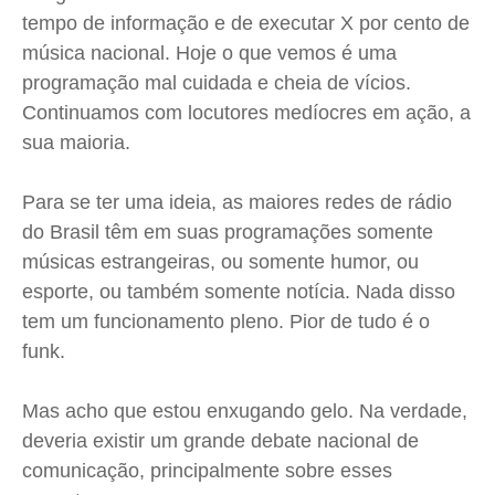
Expediente
Expediente
Expediente
Expediente
tempo de informação e de executar X por cento de
Contato
Contato
Contato
Contato
música nacional. Hoje o que vemos é uma
programação mal cuidada e cheia de vícios.
Anuncie
Anuncie
Anuncie
Anuncie
Continuamos com locutores medíocres em ação, a
sua maioria.
Termos de Uso
Termos de Uso
Termos de Uso
Termos de Uso
Privacidade
Privacidade
Privacidade
Privacidade
Para se ter uma ideia, as maiores redes de rádio
do Brasil têm em suas programações somente
músicas estrangeiras, ou somente humor, ou
esporte, ou também somente notícia. Nada disso
tem um funcionamento pleno. Pior de tudo é o
funk.
Mas acho que estou enxugando gelo. Na verdade,
deveria existir um grande debate nacional de
comunicação, principalmente sobre esses