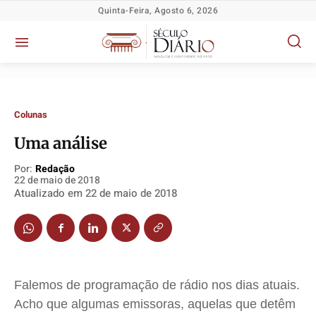
Quinta-Feira, Agosto 6, 2026
Colunas
Uma análise
Política
Política
Política
Política
Por:
Redação
22 de maio de 2018
Socioeconômicas
Socioeconômicas
Socioeconômicas
Socioeconômicas
Atualizado em
22 de maio de 2018
TV Século
TV Século
TV Século
TV Século
Justiça
Justiça
Justiça
Justiça
Educação
Educação
Educação
Educação
Segurança
Segurança
Segurança
Segurança
Falemos de programação de rádio nos dias atuais.
Meio Ambiente
Meio Ambiente
Meio Ambiente
Meio Ambiente
Acho que algumas emissoras, aquelas que detêm
Saúde
Saúde
Saúde
Saúde