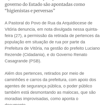
governo do Estado são apontadas como
Saúde
Saúde
Saúde
Saúde
“higienistas e perversas”
Cidades
Cidades
Cidades
Cidades
Direitos
Direitos
Direitos
Direitos
A Pastoral do Povo de Rua da Arquidiocese de
Economia
Economia
Economia
Economia
Vitória denuncia, em nota divulgada nessa quinta-
Cultura
Cultura
Cultura
Cultura
feira (27), a permissão da retirada de pertences da
Colunas
Colunas
Colunas
Colunas
população em situação de rua por parte da
Caetano Roque
Caetano Roque
Caetano Roque
Caetano Roque
Prefeitura de Vitória, na gestão do prefeito Luciano
Rezende (Cidadania), e do Governo Renato
Gustavo Bastos
Gustavo Bastos
Gustavo Bastos
Gustavo Bastos
Casagrande (PSB).
Jr Mignone (in memorian)
Jr Mignone (in memorian)
Jr Mignone (in memorian)
Jr Mignone (in memorian)
Wanda Sily
Wanda Sily
Wanda Sily
Wanda Sily
Além dos pertences, retirados por meio de
caminhões e carros da prefeitura, com apoio dos
Publicidade Legal
Publicidade Legal
Publicidade Legal
Publicidade Legal
agentes de segurança pública, o poder público
Anuncie
Anuncie
Anuncie
Anuncie
também está desmontando as malocas, que são
moradias improvisadas, como aponta o