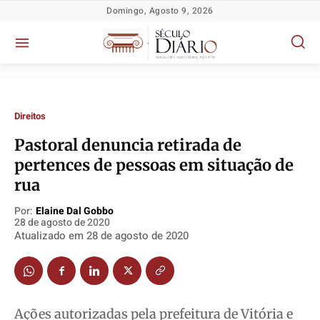
Domingo, Agosto 9, 2026
Direitos
Pastoral denuncia retirada de
pertences de pessoas em situação de
Política
Política
Política
Política
rua
Socioeconômicas
Socioeconômicas
Socioeconômicas
Socioeconômicas
Por:
Elaine Dal Gobbo
28 de agosto de 2020
TV Século
TV Século
TV Século
TV Século
Atualizado em
28 de agosto de 2020
Justiça
Justiça
Justiça
Justiça
Educação
Educação
Educação
Educação
Segurança
Segurança
Segurança
Segurança
Meio Ambiente
Meio Ambiente
Meio Ambiente
Meio Ambiente
Ações autorizadas pela prefeitura de Vitória e