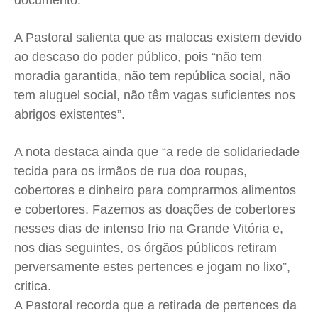
documento.
Quem Somos
Quem Somos
Quem Somos
Quem Somos
Expediente
Expediente
Expediente
Expediente
A Pastoral salienta que as malocas existem devido
Contato
Contato
Contato
Contato
ao descaso do poder público, pois “não tem
Anuncie
Anuncie
Anuncie
Anuncie
moradia garantida, não tem república social, não
tem aluguel social, não têm vagas suficientes nos
Termos de Uso
Termos de Uso
Termos de Uso
Termos de Uso
abrigos existentes”.
Privacidade
Privacidade
Privacidade
Privacidade
A nota destaca ainda que “a rede de solidariedade
tecida para os irmãos de rua doa roupas,
cobertores e dinheiro para comprarmos alimentos
e cobertores. Fazemos as doações de cobertores
nesses dias de intenso frio na Grande Vitória e,
nos dias seguintes, os órgãos públicos retiram
perversamente estes pertences e jogam no lixo”,
critica.
A Pastoral recorda que a retirada de pertences da