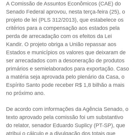
Saúde
Saúde
Saúde
Saúde
A Comissão de Assuntos Econômicos (CAE) do
Senado Federal aprovou, nesta terça-feira (25), o
Cidades
Cidades
Cidades
Cidades
projeto de lei (PLS 312/2013), que estabelece os
Direitos
Direitos
Direitos
Direitos
critérios para a compensação aos estados pela
Economia
Economia
Economia
Economia
perda de arrecadação com os efeitos da Lei
Cultura
Cultura
Cultura
Cultura
Kandir. O projeto obriga a União repassar aos
Colunas
Colunas
Colunas
Colunas
Estados e municípios os valores que deixaram de
Caetano Roque
Caetano Roque
Caetano Roque
Caetano Roque
ser arrecadados com a desoneração de produtos
Gustavo Bastos
Gustavo Bastos
Gustavo Bastos
Gustavo Bastos
primários e semielaborados para exportação. Caso
a matéria seja aprovada pelo plenário da Casa, o
Jr Mignone (in memorian)
Jr Mignone (in memorian)
Jr Mignone (in memorian)
Jr Mignone (in memorian)
Espírito Santo pode receber R$ 1,8 bilhão a mais
Wanda Sily
Wanda Sily
Wanda Sily
Wanda Sily
no próximo ano.
Publicidade Legal
Publicidade Legal
Publicidade Legal
Publicidade Legal
De acordo com informações da Agência Senado, o
Anuncie
Anuncie
Anuncie
Anuncie
texto aprovado pela comissão foi um substantivo
do relator, senador Eduardo Suplicy (PT-SP), que
atribui o cálculo e a divulgação dos totais que
Quem Somos
Quem Somos
Quem Somos
Quem Somos