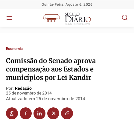
Quinta-Feira, Agosto 6, 2026
Economia
Comissão do Senado aprova
compensação aos Estados e
Política
Política
Política
Política
municípios por Lei Kandir
Socioeconômicas
Socioeconômicas
Socioeconômicas
Socioeconômicas
Por:
Redação
TV Século
TV Século
TV Século
TV Século
25 de novembro de 2014
Atualizado em
25 de novembro de 2014
Justiça
Justiça
Justiça
Justiça
Educação
Educação
Educação
Educação
Segurança
Segurança
Segurança
Segurança
Meio Ambiente
Meio Ambiente
Meio Ambiente
Meio Ambiente