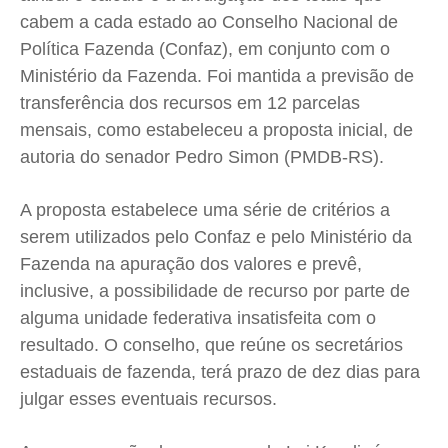
cabem a cada estado ao Conselho Nacional de
Expediente
Expediente
Expediente
Expediente
Política Fazenda (Confaz), em conjunto com o
Contato
Contato
Contato
Contato
Ministério da Fazenda. Foi mantida a previsão de
Anuncie
Anuncie
Anuncie
Anuncie
transferência dos recursos em 12 parcelas
mensais, como estabeleceu a proposta inicial, de
Termos de Uso
Termos de Uso
Termos de Uso
Termos de Uso
autoria do senador Pedro Simon (PMDB-RS).
Privacidade
Privacidade
Privacidade
Privacidade
A proposta estabelece uma série de critérios a
serem utilizados pelo Confaz e pelo Ministério da
Fazenda na apuração dos valores e prevê,
inclusive, a possibilidade de recurso por parte de
alguma unidade federativa insatisfeita com o
resultado. O conselho, que reúne os secretários
estaduais de fazenda, terá prazo de dez dias para
julgar esses eventuais recursos.