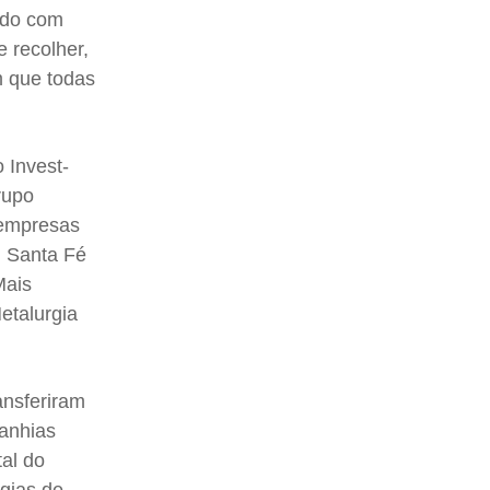
ado com
 recolher,
m que todas
 Invest-
rupo
 empresas
, Santa Fé
Mais
etalurgia
ansferiram
panhias
tal do