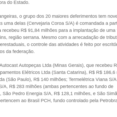
ora do Estado.
angeiras, o grupo dos 20 maiores deferimentos tem no
s uma delas (Cervejaria Coroa S/A) é comandada a part
 recebeu R$ 91,84 milhões para a implantação de uma 
ns, região serrana. Mesmo com a arrecadação de tribu
restaduais, o controle das atividades é feito por escritó
dos da federação.
Autocast Autopeças Ltda (Minas Gerais), que recebeu 
pamentos Elétricos Ltda (Santa Catarina), R$ R$ 186,6 
tda (São Paulo), R$ 140 milhões; Termelétrica Viana S/
S/A, R$ 283 milhões (ambas pertencentes ao fundo de
a), São Pedro Energia S/A, R$ 128,1 milhões, e São Sim
ertencem ao Brasil PCH, fundo controlado pela Petrobra