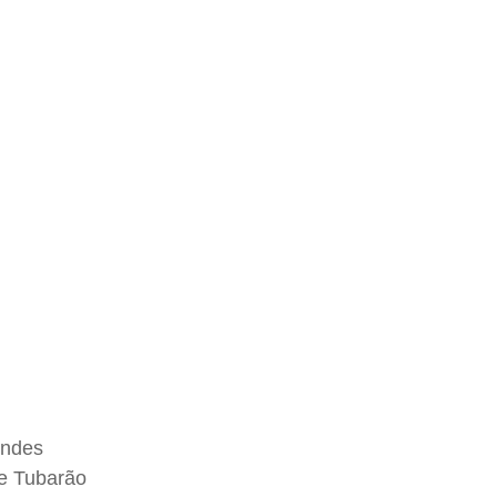
andes
de Tubarão