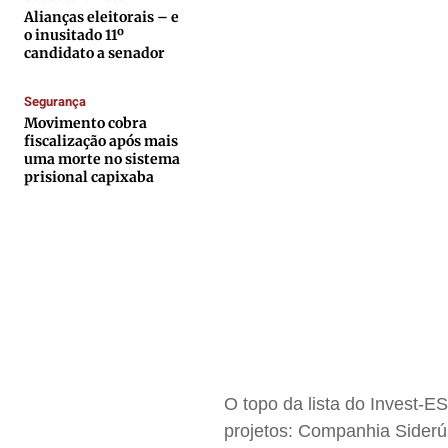
Expediente
Expediente
Expediente
Expediente
Alianças eleitorais – e
o inusitado 11º
Contato
Contato
Contato
Contato
candidato a senador
Anuncie
Anuncie
Anuncie
Anuncie
Segurança
Movimento cobra
Termos de Uso
Termos de Uso
Termos de Uso
Termos de Uso
fiscalização após mais
uma morte no sistema
Privacidade
Privacidade
Privacidade
Privacidade
prisional capixaba
O topo da lista do Invest-
projetos: Companhia Sider