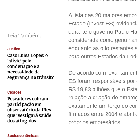
Cidades
Cidades
Cidades
Cidades
A lista das 20 maiores emp
Direitos
Direitos
Direitos
Direitos
Estado (Invest-ES) evidenci
Economia
Economia
Economia
Economia
durante o governo Paulo H
Leia Também:
Cultura
Cultura
Cultura
Cultura
considerada como genuiname
Colunas
Colunas
Colunas
Colunas
enquanto as oito restantes 
Justiça
Caso Luisa Lopes: o
Caetano Roque
Caetano Roque
Caetano Roque
Caetano Roque
para outros Estados da Fed
‘alívio’ pela
Gustavo Bastos
Gustavo Bastos
Gustavo Bastos
Gustavo Bastos
condenação e a
necessidade de
De acordo com levantament
Jr Mignone (in memorian)
Jr Mignone (in memorian)
Jr Mignone (in memorian)
Jr Mignone (in memorian)
segurança no trânsito
ES foram responsáveis por 
Wanda Sily
Wanda Sily
Wanda Sily
Wanda Sily
R$ 19,83 bilhões que o Est
Cidades
relação a criação de empreg
Pescadores cobram
Publicidade Legal
Publicidade Legal
Publicidade Legal
Publicidade Legal
participação em
exatamente um terço do con
observatório da Ufes
Anuncie
Anuncie
Anuncie
Anuncie
firmados entre 2004 e abril
que ivestigará saúde
dos atingidos
próprios empresários.
Quem Somos
Quem Somos
Quem Somos
Quem Somos
Socioeconômicas