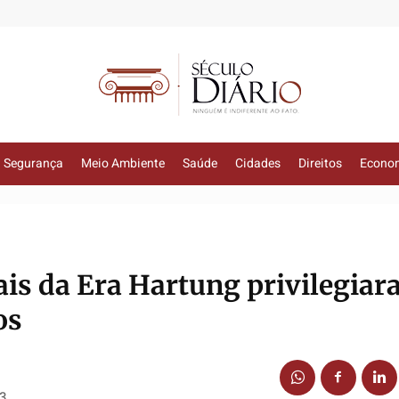
Segurança
Meio Ambiente
Saúde
Cidades
Direitos
Econo
cais da Era Hartung privilegia
os
13