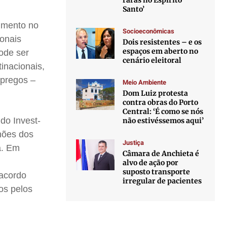
raras no Espírito
Santo’
timento no
Socioeconômicas
ionais
Dois resistentes – e os
espaços em aberto no
ode ser
cenário eleitoral
inacionais,
mpregos –
Meio Ambiente
Dom Luiz protesta
contra obras do Porto
Central: ‘É como se nós
do Invest-
não estivéssemos aqui’
hões dos
Justiça
a. Em
Câmara de Anchieta é
alvo de ação por
suposto transporte
 acordo
irregular de pacientes
os pelos