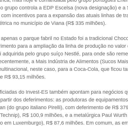
étrica, mas hoje é comandada pelo grupo português Ener
o grupo controla a EDP Escelsa (nova designação) e a
a com incentivos para a expansão das atuais linhas de t
étrica no município de Viana (R$ 335 milhões).
penas o parque fabril no Estado foi a tradicional Choc
rimento para a ampliação da linha de produção no valor
i adquirida pelo grupo suíço Nestlé, para onde são reme
Recentemente, a Mais Indústria de Alimentos (Sucos Ma
multinacional, neste caso, para a Coca-Cola, que ficou
e R$ 93,15 milhões.
eficiadas do Invest-ES também apontam para negócios 
partir dos deferimentos: as produtoras de equipamentos
an (do grupo italiano Pirelli), com deferimento de R$ 37
 Technip), R$ 100,9 milhões, e a metalúrgica Paul Wurth 
do em Luxemburgo), R$ 87,6 milhões. Em comum, as e