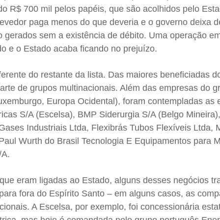
o R$ 700 mil pelos papéis, que são acolhidos pelo Est
devedor paga menos do que deveria e o governo deixa de
o gerados sem a existência de débito. Uma operação e
 e o Estado acaba ficando no prejuízo.
erente do restante da lista. Das maiores beneficiadas do
rte de grupos multinacionais. Além das empresas do g
Luxemburgo, Europa Ocidental), foram contempladas as
tricas S/A (Escelsa), BMP Siderurgia S/A (Belgo Mineira)
Gases Industriais Ltda, Flexibrás Tubos Flexíveis Ltda, 
 Paul Wurth do Brasil Tecnologia E Equipamentos para M
/A.
 que eram ligadas ao Estado, alguns desses negócios tr
s para fora do Espírito Santo – em alguns casos, as com
ionais. A Escelsa, por exemplo, foi concessionária esta