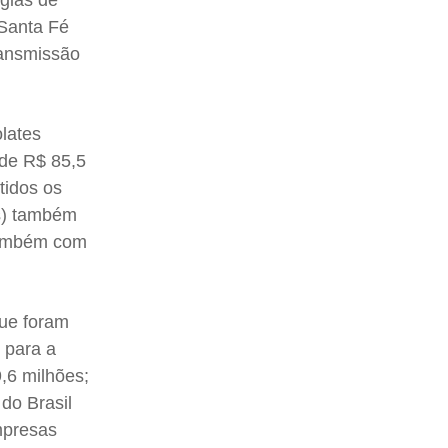
gias de
 Santa Fé
ransmissão
olates
 de R$ 85,5
tidos os
is) também
 também com
que foram
 para a
9,6 milhões;
do Brasil
mpresas