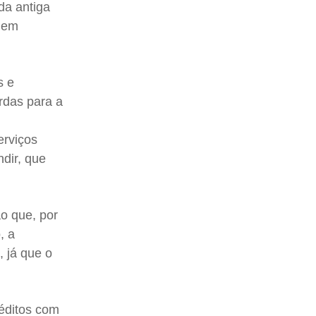
da antiga
s em
s e
rdas para a
s
erviços
ndir, que
o que, por
, a
 já que o
éditos com