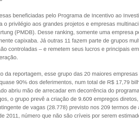
resas beneficiadas pelo Programa de Incentivo ao Inves
a o privilégio aos grandes projetos e empresas multinac
artung (PMDB). Desse ranking, somente uma empresa p
nte capixaba. Já outras 11 fazem parte de grupos mult
são controladas – e remetem seus lucros e principais e
eração.
o da reportagem, esse grupo das 20 maiores empresas 
quase 90% dos deferimentos, num total de R$ 17,79 bil
ado abriu mão de arrecadar em decorrência do program
os, o grupo prevê a criação de 9.609 empregos diretos,
tingente de vagas (28.778) previsto nos 209 termos de
 de 2011, número que não são críveis por serem estimad