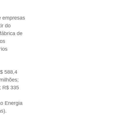
ve empresas
ir do
fábrica de
tos
rios
R$ 588,4
milhões;
A; R$ 335
ão Energia
s).