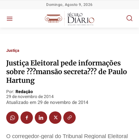
Domingo, Agosto 9, 2026
Justiça
Justiça Eleitoral pede informações
sobre ???mansão secreta??? de Paulo
Hartung
Política
Política
Política
Política
Por:
Redação
29 de novembro de 2014
Socioeconômicas
Socioeconômicas
Socioeconômicas
Socioeconômicas
Atualizado em
29 de novembro de 2014
TV Século
TV Século
TV Século
TV Século
Justiça
Justiça
Justiça
Justiça
Educação
Educação
Educação
Educação
Segurança
Segurança
Segurança
Segurança
O corregedor-geral do Tribunal Regional Eleitoral