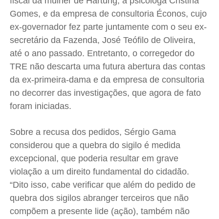
fiscal da mulher de Hartung, a psicóloga Cristina
Gomes, e da empresa de consultoria Éconos, cujo
Quem Somos
Quem Somos
Quem Somos
Quem Somos
ex-governador fez parte juntamente com o seu ex-
Expediente
Expediente
Expediente
Expediente
secretário da Fazenda, José Teófilo de Oliveira,
Contato
Contato
Contato
Contato
até o ano passado. Entretanto, o corregedor do
Anuncie
Anuncie
Anuncie
Anuncie
TRE não descarta uma futura abertura das contas
da ex-primeira-dama e da empresa de consultoria
no decorrer das investigações, que agora de fato
Termos de Uso
Termos de Uso
Termos de Uso
Termos de Uso
foram iniciadas.
Privacidade
Privacidade
Privacidade
Privacidade
Sobre a recusa dos pedidos, Sérgio Gama
considerou que a quebra do sigilo é medida
excepcional, que poderia resultar em grave
violação a um direito fundamental do cidadão.
“Dito isso, cabe verificar que além do pedido de
quebra dos sigilos abranger terceiros que não
compõem a presente lide (ação), também não