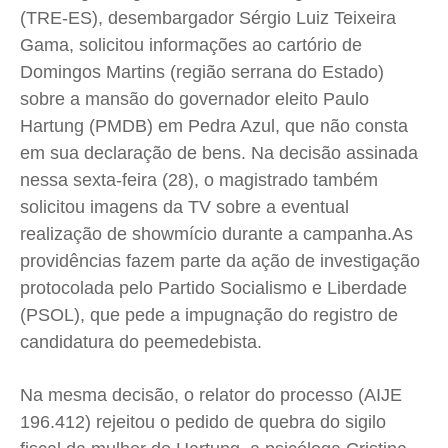
(TRE-ES), desembargador Sérgio Luiz Teixeira
Meio Ambiente
Meio Ambiente
Meio Ambiente
Meio Ambiente
Gama, solicitou informações ao cartório de
Saúde
Saúde
Saúde
Saúde
Domingos Martins (região serrana do Estado)
Cidades
Cidades
Cidades
Cidades
sobre a mansão do governador eleito Paulo
Direitos
Direitos
Direitos
Direitos
Hartung (PMDB) em Pedra Azul, que não consta
Economia
Economia
Economia
Economia
em sua declaração de bens. Na decisão assinada
Cultura
Cultura
Cultura
Cultura
nessa sexta-feira (28), o magistrado também
Colunas
Colunas
Colunas
Colunas
solicitou imagens da TV sobre a eventual
realização de showmício durante a campanha.As
Caetano Roque
Caetano Roque
Caetano Roque
Caetano Roque
providências fazem parte da ação de investigação
Gustavo Bastos
Gustavo Bastos
Gustavo Bastos
Gustavo Bastos
protocolada pelo Partido Socialismo e Liberdade
Jr Mignone (in memorian)
Jr Mignone (in memorian)
Jr Mignone (in memorian)
Jr Mignone (in memorian)
(PSOL), que pede a impugnação do registro de
Wanda Sily
Wanda Sily
Wanda Sily
Wanda Sily
candidatura do peemedebista.
Publicidade Legal
Publicidade Legal
Publicidade Legal
Publicidade Legal
Na mesma decisão, o relator do processo (AIJE
Anuncie
Anuncie
Anuncie
Anuncie
196.412) rejeitou o pedido de quebra do sigilo