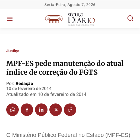
Sexta-Feira, Agosto 7, 2026
Justiça
MPF-ES pede manutenção do atual
índice de correção do FGTS
Política
Política
Política
Política
Socioeconômicas
Socioeconômicas
Socioeconômicas
Socioeconômicas
Por:
Redação
10 de fevereiro de 2014
TV Século
TV Século
TV Século
TV Século
Atualizado em
10 de fevereiro de 2014
Justiça
Justiça
Justiça
Justiça
Educação
Educação
Educação
Educação
Segurança
Segurança
Segurança
Segurança
Meio Ambiente
Meio Ambiente
Meio Ambiente
Meio Ambiente
O Ministério Público Federal no Estado (MPF-ES)
Saúde
Saúde
Saúde
Saúde