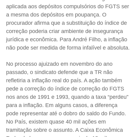
Expediente
Expediente
Expediente
Expediente
aplicada aos depósitos compulsórios do FGTS ser
Contato
Contato
Contato
Contato
a mesma dos depósitos em poupança. O
Anuncie
Anuncie
Anuncie
Anuncie
procurador afirma que a substituição do índice de
correção poderia criar ambiente de insegurança
jurídica e econômica. Para André Filho, a inflação
Termos de Uso
Termos de Uso
Termos de Uso
Termos de Uso
não pode ser medida de forma infalível e absoluta.
Privacidade
Privacidade
Privacidade
Privacidade
No processo ajuizado em novembro do ano
passado, o sindicato defende que a TR não
refletiria a inflação real do país. A ação também
pede a correção do índice de correção do FGTS
nos anos de 1991 e 1993, quando a taxa “perdeu”
para a inflação. Em alguns casos, a diferença
pode representar até o dobro do saldo do Fundo.
No País, existem quase 40 mil ações em
tramitação sobre o assunto. A Caixa Econômica