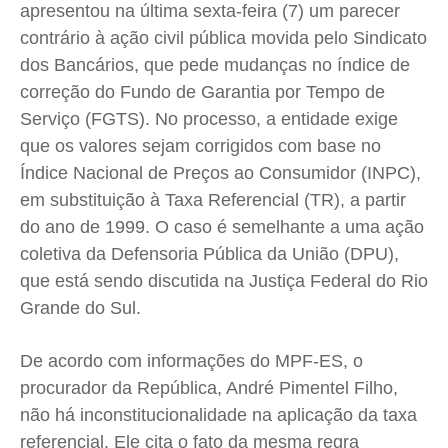
apresentou na última sexta-feira (7) um parecer
Cidades
Cidades
Cidades
Cidades
contrário à ação civil pública movida pelo Sindicato
Direitos
Direitos
Direitos
Direitos
dos Bancários, que pede mudanças no índice de
Economia
Economia
Economia
Economia
correção do Fundo de Garantia por Tempo de
Cultura
Cultura
Cultura
Cultura
Serviço (FGTS). No processo, a entidade exige
Colunas
Colunas
Colunas
Colunas
que os valores sejam corrigidos com base no
Índice Nacional de Preços ao Consumidor (INPC),
Caetano Roque
Caetano Roque
Caetano Roque
Caetano Roque
em substituição à Taxa Referencial (TR), a partir
Gustavo Bastos
Gustavo Bastos
Gustavo Bastos
Gustavo Bastos
do ano de 1999. O caso é semelhante a uma ação
Jr Mignone (in memorian)
Jr Mignone (in memorian)
Jr Mignone (in memorian)
Jr Mignone (in memorian)
coletiva da Defensoria Pública da União (DPU),
Wanda Sily
Wanda Sily
Wanda Sily
Wanda Sily
que está sendo discutida na Justiça Federal do Rio
Grande do Sul.
Publicidade Legal
Publicidade Legal
Publicidade Legal
Publicidade Legal
De acordo com informações do MPF-ES, o
Anuncie
Anuncie
Anuncie
Anuncie
procurador da República, André Pimentel Filho,
não há inconstitucionalidade na aplicação da taxa
Quem Somos
Quem Somos
Quem Somos
Quem Somos
referencial. Ele cita o fato da mesma regra