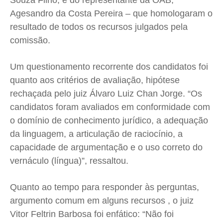
Souza Filho; e do representante da OAB,
Expediente
Expediente
Expediente
Expediente
Agesandro da Costa Pereira – que homologaram o
Contato
Contato
Contato
Contato
resultado de todos os recursos julgados pela
Anuncie
Anuncie
Anuncie
Anuncie
comissão.
Um questionamento recorrente dos candidatos foi
Termos de Uso
Termos de Uso
Termos de Uso
Termos de Uso
quanto aos critérios de avaliação, hipótese
Privacidade
Privacidade
Privacidade
Privacidade
rechaçada pelo juiz Álvaro Luiz Chan Jorge. “Os
candidatos foram avaliados em conformidade com
o domínio de conhecimento jurídico, a adequação
da linguagem, a articulação de raciocínio, a
capacidade de argumentação e o uso correto do
vernáculo (língua)”, ressaltou.
Quanto ao tempo para responder às perguntas,
argumento comum em alguns recursos , o juiz
Vitor Feltrin Barbosa foi enfático: “Não foi