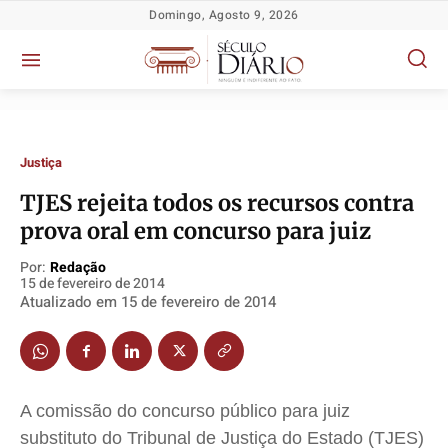
Domingo, Agosto 9, 2026
Justiça
TJES rejeita todos os recursos contra
prova oral em concurso para juiz
Política
Política
Política
Política
Socioeconômicas
Socioeconômicas
Socioeconômicas
Socioeconômicas
Por:
Redação
15 de fevereiro de 2014
TV Século
TV Século
TV Século
TV Século
Atualizado em
15 de fevereiro de 2014
Justiça
Justiça
Justiça
Justiça
Educação
Educação
Educação
Educação
Segurança
Segurança
Segurança
Segurança
A comissão do concurso público para juiz
Meio Ambiente
Meio Ambiente
Meio Ambiente
Meio Ambiente
substituto do Tribunal de Justiça do Estado (TJES)
Saúde
Saúde
Saúde
Saúde