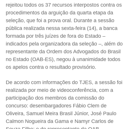
rejeitou todos os 37 recursos interpostos contra os
Cidades
Cidades
Cidades
Cidades
procedimentos da arguição da quarta etapa da
Direitos
Direitos
Direitos
Direitos
seleção, que foi a prova oral. Durante a sessão
Economia
Economia
Economia
Economia
pública realizada nessa sexta-feira (14), a banca
Cultura
Cultura
Cultura
Cultura
formada por três juízes de fora do Estado –
Colunas
Colunas
Colunas
Colunas
indicados pela organizadora da seleção –, além do
representante da Ordem dos Advogados do Brasil
Caetano Roque
Caetano Roque
Caetano Roque
Caetano Roque
no Estado (OAB-ES), negou à unanimidade todos
Gustavo Bastos
Gustavo Bastos
Gustavo Bastos
Gustavo Bastos
os apelos contra o resultado provisório.
Jr Mignone (in memorian)
Jr Mignone (in memorian)
Jr Mignone (in memorian)
Jr Mignone (in memorian)
Wanda Sily
Wanda Sily
Wanda Sily
Wanda Sily
De acordo com informações do TJES, a sessão foi
realizada por meio de videoconferência, com a
Publicidade Legal
Publicidade Legal
Publicidade Legal
Publicidade Legal
participação dos membros da comissão do
Anuncie
Anuncie
Anuncie
Anuncie
concurso: desembargadores Fábio Clem de
Oliveira, Samuel Meira Brasil Júnior, José Paulo
Calmon Nogueira da Gama e Namyr Carlos de
Quem Somos
Quem Somos
Quem Somos
Quem Somos