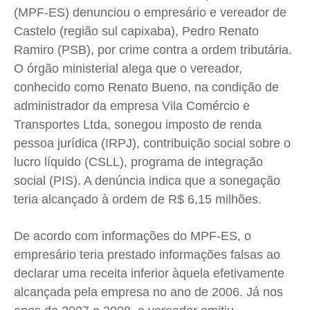
(MPF-ES) denunciou o empresário e vereador de
Cidades
Cidades
Cidades
Cidades
Castelo (região sul capixaba), Pedro Renato
Direitos
Direitos
Direitos
Direitos
Ramiro (PSB), por crime contra a ordem tributária.
Economia
Economia
Economia
Economia
O órgão ministerial alega que o vereador,
Cultura
Cultura
Cultura
Cultura
conhecido como Renato Bueno, na condição de
Colunas
Colunas
Colunas
Colunas
administrador da empresa Vila Comércio e
Transportes Ltda, sonegou imposto de renda
Caetano Roque
Caetano Roque
Caetano Roque
Caetano Roque
pessoa jurídica (IRPJ), contribuição social sobre o
Gustavo Bastos
Gustavo Bastos
Gustavo Bastos
Gustavo Bastos
lucro líquido (CSLL), programa de integração
Jr Mignone (in memorian)
Jr Mignone (in memorian)
Jr Mignone (in memorian)
Jr Mignone (in memorian)
social (PIS). A denúncia indica que a sonegação
Wanda Sily
Wanda Sily
Wanda Sily
Wanda Sily
teria alcançado à ordem de R$ 6,15 milhões.
Publicidade Legal
Publicidade Legal
Publicidade Legal
Publicidade Legal
De acordo com informações do MPF-ES, o
empresário teria prestado informações falsas ao
Anuncie
Anuncie
Anuncie
Anuncie
declarar uma receita inferior àquela efetivamente
alcançada pela empresa no ano de 2006. Já nos
Quem Somos
Quem Somos
Quem Somos
Quem Somos