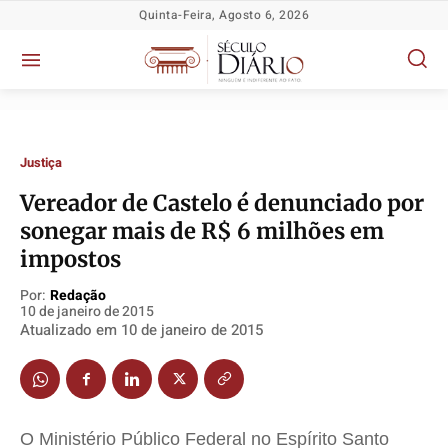
Quinta-Feira, Agosto 6, 2026
Justiça
Vereador de Castelo é denunciado por
sonegar mais de R$ 6 milhões em
Política
Política
Política
Política
impostos
Socioeconômicas
Socioeconômicas
Socioeconômicas
Socioeconômicas
TV Século
TV Século
TV Século
TV Século
Por:
Redação
10 de janeiro de 2015
Justiça
Justiça
Justiça
Justiça
Atualizado em
10 de janeiro de 2015
Educação
Educação
Educação
Educação
Segurança
Segurança
Segurança
Segurança
Meio Ambiente
Meio Ambiente
Meio Ambiente
Meio Ambiente
O Ministério Público Federal no Espírito Santo
Saúde
Saúde
Saúde
Saúde