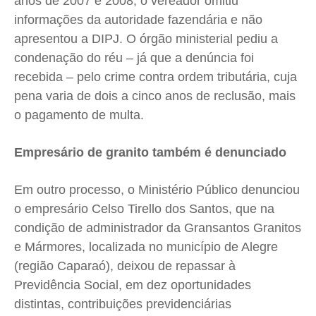
anos de 2007 e 2008, o vereador omitiu
Expediente
Expediente
Expediente
Expediente
informações da autoridade fazendária e não
Contato
Contato
Contato
Contato
apresentou a DIPJ. O órgão ministerial pediu a
Anuncie
Anuncie
Anuncie
Anuncie
condenação do réu – já que a denúncia foi
recebida – pelo crime contra ordem tributária, cuja
pena varia de dois a cinco anos de reclusão, mais
Termos de Uso
Termos de Uso
Termos de Uso
Termos de Uso
o pagamento de multa.
Privacidade
Privacidade
Privacidade
Privacidade
Empresário de granito também é denunciado
Em outro processo, o Ministério Público denunciou
o empresário Celso Tirello dos Santos, que na
condição de administrador da Gransantos Granitos
e Mármores, localizada no município de Alegre
(região Caparaó), deixou de repassar à
Previdência Social, em dez oportunidades
distintas, contribuições previdenciárias