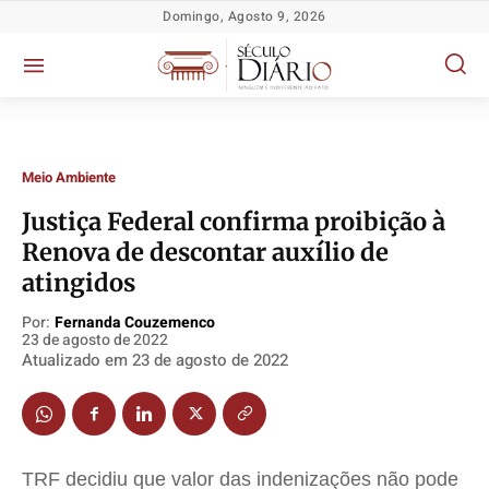
Domingo, Agosto 9, 2026
Meio Ambiente
Justiça Federal confirma proibição à
Renova de descontar auxílio de
atingidos
Política
Política
Política
Política
Por:
Fernanda Couzemenco
23 de agosto de 2022
Socioeconômicas
Socioeconômicas
Socioeconômicas
Socioeconômicas
Atualizado em
23 de agosto de 2022
TV Século
TV Século
TV Século
TV Século
Justiça
Justiça
Justiça
Justiça
Educação
Educação
Educação
Educação
TRF decidiu que valor das indenizações não pode
Segurança
Segurança
Segurança
Segurança