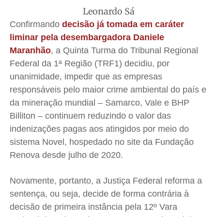
Leonardo Sá
Quem Somos
Quem Somos
Quem Somos
Quem Somos
Confirmando
decisão já tomada em caráter
Expediente
Expediente
Expediente
Expediente
liminar pela desembargadora Daniele
Maranhão
, a Quinta Turma do Tribunal Regional
Contato
Contato
Contato
Contato
Federal da 1ª Região (TRF1) decidiu, por
Anuncie
Anuncie
Anuncie
Anuncie
unanimidade, impedir que as empresas
responsáveis pelo maior crime ambiental do país e
Termos de Uso
Termos de Uso
Termos de Uso
Termos de Uso
da mineração mundial – Samarco, Vale e BHP
Privacidade
Privacidade
Privacidade
Privacidade
Billiton – continuem reduzindo o valor das
indenizações pagas aos atingidos por meio do
sistema Novel, hospedado no site da Fundação
Renova desde julho de 2020.
Novamente, portanto, a Justiça Federal reforma a
sentença, ou seja, decide de forma contrária à
decisão de primeira instância pela 12º Vara