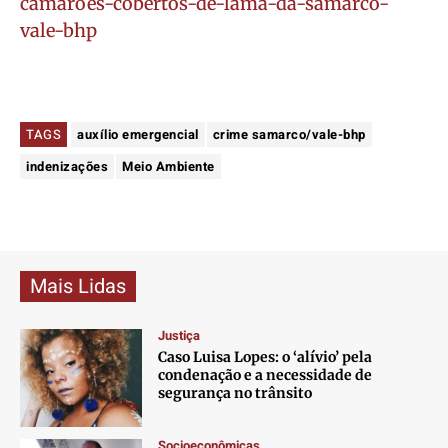
camaroes-cobertos-de-lama-da-samarco-
vale-bhp
TAGS
auxílio emergencial
crime samarco/vale-bhp
indenizações
Meio Ambiente
Mais Lidas
Justiça
Caso Luisa Lopes: o ‘alívio’ pela
condenação e a necessidade de
segurança no trânsito
Socioeconômicas