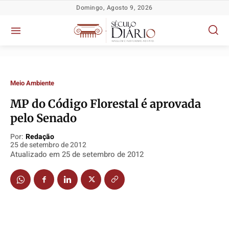
Domingo, Agosto 9, 2026
Meio Ambiente
MP do Código Florestal é aprovada
Política
Política
Política
Política
pelo Senado
Socioeconômicas
Socioeconômicas
Socioeconômicas
Socioeconômicas
Por:
Redação
TV Século
TV Século
TV Século
TV Século
25 de setembro de 2012
Atualizado em
25 de setembro de 2012
Justiça
Justiça
Justiça
Justiça
Educação
Educação
Educação
Educação
Segurança
Segurança
Segurança
Segurança
Meio Ambiente
Meio Ambiente
Meio Ambiente
Meio Ambiente
Saúde
Saúde
Saúde
Saúde