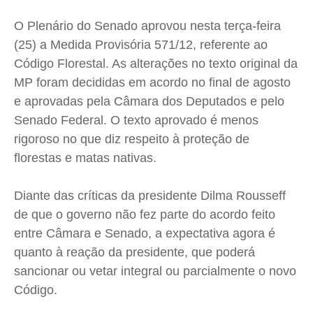
Cidades
Cidades
Cidades
Cidades
O Plenário do Senado aprovou nesta terça-feira
Direitos
Direitos
Direitos
Direitos
(25) a Medida Provisória 571/12, referente ao
Economia
Economia
Economia
Economia
Código Florestal. As alterações no texto original da
Cultura
Cultura
Cultura
Cultura
MP foram decididas em acordo no final de agosto
Colunas
Colunas
Colunas
Colunas
e aprovadas pela Câmara dos Deputados e pelo
Caetano Roque
Caetano Roque
Caetano Roque
Caetano Roque
Senado Federal. O texto aprovado é menos
Gustavo Bastos
Gustavo Bastos
Gustavo Bastos
Gustavo Bastos
rigoroso no que diz respeito à proteção de
florestas e matas nativas.
Jr Mignone (in memorian)
Jr Mignone (in memorian)
Jr Mignone (in memorian)
Jr Mignone (in memorian)
Wanda Sily
Wanda Sily
Wanda Sily
Wanda Sily
Diante das críticas da presidente Dilma Rousseff
de que o governo não fez parte do acordo feito
Publicidade Legal
Publicidade Legal
Publicidade Legal
Publicidade Legal
entre Câmara e Senado, a expectativa agora é
Anuncie
Anuncie
Anuncie
Anuncie
quanto à reação da presidente, que poderá
sancionar ou vetar integral ou parcialmente o novo
Código.
Quem Somos
Quem Somos
Quem Somos
Quem Somos
Expediente
Expediente
Expediente
Expediente