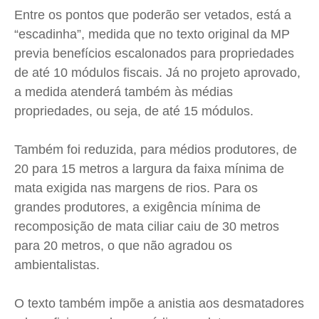
Entre os pontos que poderão ser vetados, está a
Contato
Contato
Contato
Contato
“escadinha”, medida que no texto original da MP
Anuncie
Anuncie
Anuncie
Anuncie
previa benefícios escalonados para propriedades
de até 10 módulos fiscais. Já no projeto aprovado,
Termos de Uso
Termos de Uso
Termos de Uso
Termos de Uso
a medida atenderá também às médias
Privacidade
Privacidade
Privacidade
Privacidade
propriedades, ou seja, de até 15 módulos.
Também foi reduzida, para médios produtores, de
20 para 15 metros a largura da faixa mínima de
mata exigida nas margens de rios. Para os
grandes produtores, a exigência mínima de
recomposição de mata ciliar caiu de 30 metros
para 20 metros, o que não agradou os
ambientalistas.
O texto também impõe a anistia aos desmatadores