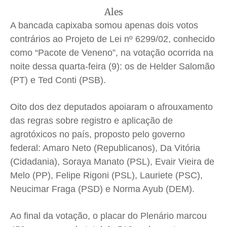
Ales
A bancada capixaba somou apenas dois votos
Quem Somos
Quem Somos
Quem Somos
Quem Somos
contrários ao Projeto de Lei nº 6299/02, conhecido
Expediente
Expediente
Expediente
Expediente
como “Pacote de Veneno”, na votação ocorrida na
Contato
Contato
Contato
Contato
noite dessa quarta-feira (9): os de Helder Salomão
Anuncie
Anuncie
Anuncie
Anuncie
(PT) e Ted Conti (PSB).
Oito dos dez deputados apoiaram o afrouxamento
Termos de Uso
Termos de Uso
Termos de Uso
Termos de Uso
das regras sobre registro e aplicação de
Privacidade
Privacidade
Privacidade
Privacidade
agrotóxicos no país, proposto pelo governo
federal: Amaro Neto (Republicanos), Da Vitória
(Cidadania), Soraya Manato (PSL), Evair Vieira de
Melo (PP), Felipe Rigoni (PSL), Lauriete (PSC),
Neucimar Fraga (PSD) e Norma Ayub (DEM).
Ao final da votação, o placar do Plenário marcou