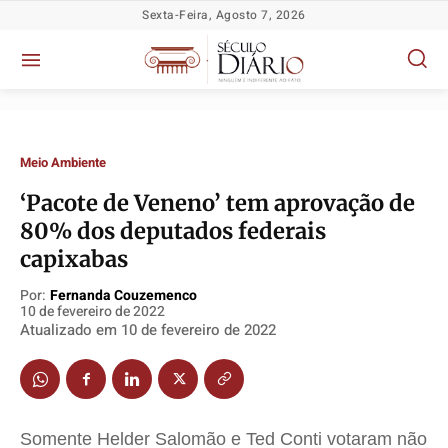
Sexta-Feira, Agosto 7, 2026
Meio Ambiente
‘Pacote de Veneno’ tem aprovação de
80% dos deputados federais
capixabas
Por:
Fernanda Couzemenco
Política
Política
Política
Política
10 de fevereiro de 2022
Atualizado em
10 de fevereiro de 2022
Socioeconômicas
Socioeconômicas
Socioeconômicas
Socioeconômicas
TV Século
TV Século
TV Século
TV Século
Justiça
Justiça
Justiça
Justiça
Educação
Educação
Educação
Educação
Somente Helder Salomão e Ted Conti votaram não