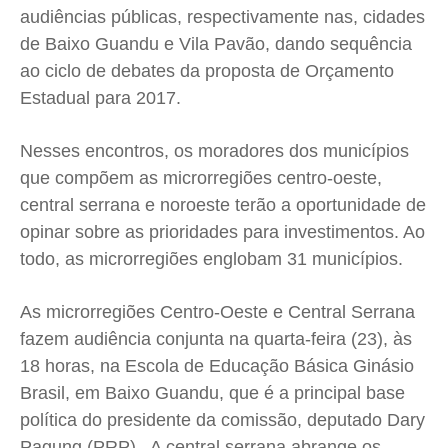
audiências públicas, respectivamente nas, cidades
Cidades
Cidades
Cidades
Cidades
de Baixo Guandu e Vila Pavão, dando sequência
Direitos
Direitos
Direitos
Direitos
ao ciclo de debates da proposta de Orçamento
Economia
Economia
Economia
Economia
Estadual para 2017.
Cultura
Cultura
Cultura
Cultura
Colunas
Colunas
Colunas
Colunas
Nesses encontros, os moradores dos municípios
Caetano Roque
Caetano Roque
Caetano Roque
Caetano Roque
que compõem as microrregiões centro-oeste,
central serrana e noroeste terão a oportunidade de
Gustavo Bastos
Gustavo Bastos
Gustavo Bastos
Gustavo Bastos
opinar sobre as prioridades para investimentos. Ao
Jr Mignone (in memorian)
Jr Mignone (in memorian)
Jr Mignone (in memorian)
Jr Mignone (in memorian)
todo, as microrregiões englobam 31 municípios.
Wanda Sily
Wanda Sily
Wanda Sily
Wanda Sily
As microrregiões Centro-Oeste e Central Serrana
Publicidade Legal
Publicidade Legal
Publicidade Legal
Publicidade Legal
fazem audiência conjunta na quarta-feira (23), às
Anuncie
Anuncie
Anuncie
Anuncie
18 horas, na Escola de Educação Básica Ginásio
Brasil, em Baixo Guandu, que é a principal base
política do presidente da comissão, deputado Dary
Quem Somos
Quem Somos
Quem Somos
Quem Somos
Pagung (PRP). A central serrana abrange os