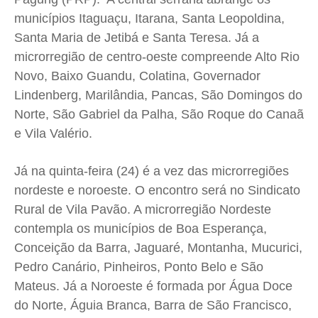
Expediente
Expediente
Expediente
Expediente
municípios Itaguaçu, Itarana, Santa Leopoldina,
Contato
Contato
Contato
Contato
Santa Maria de Jetibá e Santa Teresa. Já a
Anuncie
Anuncie
Anuncie
Anuncie
microrregião de centro-oeste compreende Alto Rio
Novo, Baixo Guandu, Colatina, Governador
Termos de Uso
Termos de Uso
Termos de Uso
Termos de Uso
Lindenberg, Marilândia, Pancas, São Domingos do
Norte, São Gabriel da Palha, São Roque do Canaã
Privacidade
Privacidade
Privacidade
Privacidade
e Vila Valério.
Já na quinta-feira (24) é a vez das microrregiões
nordeste e noroeste. O encontro será no Sindicato
Rural de Vila Pavão. A microrregião Nordeste
contempla os municípios de Boa Esperança,
Conceição da Barra, Jaguaré, Montanha, Mucurici,
Pedro Canário, Pinheiros, Ponto Belo e São
Mateus. Já a Noroeste é formada por Água Doce
do Norte, Águia Branca, Barra de São Francisco,