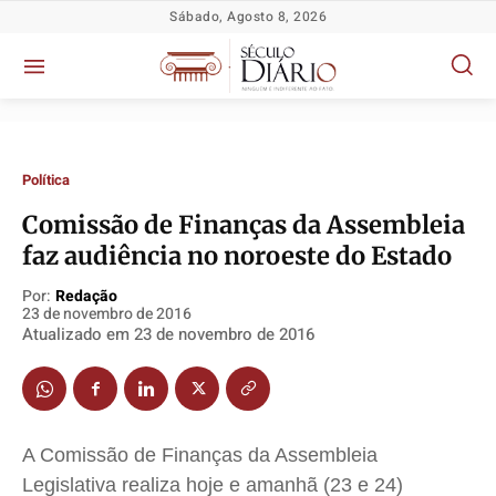
Sábado, Agosto 8, 2026
Política
Comissão de Finanças da Assembleia
faz audiência no noroeste do Estado
Política
Política
Política
Política
Socioeconômicas
Socioeconômicas
Socioeconômicas
Socioeconômicas
Por:
Redação
23 de novembro de 2016
TV Século
TV Século
TV Século
TV Século
Atualizado em
23 de novembro de 2016
Justiça
Justiça
Justiça
Justiça
Educação
Educação
Educação
Educação
Segurança
Segurança
Segurança
Segurança
Meio Ambiente
Meio Ambiente
Meio Ambiente
Meio Ambiente
A Comissão de Finanças da Assembleia
Legislativa realiza hoje e amanhã (23 e 24)
Saúde
Saúde
Saúde
Saúde