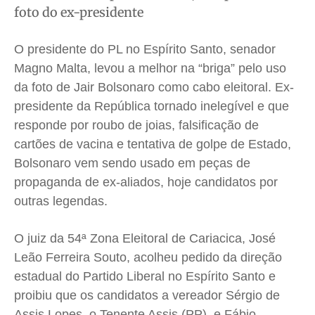
foto do ex-presidente
Cidades
Cidades
Cidades
Cidades
Direitos
Direitos
Direitos
Direitos
O presidente do PL no Espírito Santo, senador
Economia
Economia
Economia
Economia
Magno Malta, levou a melhor na “briga” pelo uso
Cultura
Cultura
Cultura
Cultura
da foto de Jair Bolsonaro como cabo eleitoral. Ex-
Colunas
Colunas
Colunas
Colunas
presidente da República tornado inelegível e que
responde por roubo de joias, falsificação de
Caetano Roque
Caetano Roque
Caetano Roque
Caetano Roque
cartões de vacina e tentativa de golpe de Estado,
Gustavo Bastos
Gustavo Bastos
Gustavo Bastos
Gustavo Bastos
Bolsonaro vem sendo usado em peças de
Jr Mignone (in memorian)
Jr Mignone (in memorian)
Jr Mignone (in memorian)
Jr Mignone (in memorian)
propaganda de ex-aliados, hoje candidatos por
Wanda Sily
Wanda Sily
Wanda Sily
Wanda Sily
outras legendas.
Publicidade Legal
Publicidade Legal
Publicidade Legal
Publicidade Legal
O juiz da 54ª Zona Eleitoral de Cariacica, José
Leão Ferreira Souto, acolheu pedido da direção
Anuncie
Anuncie
Anuncie
Anuncie
estadual do Partido Liberal no Espírito Santo e
proibiu que os candidatos a vereador Sérgio de
Quem Somos
Quem Somos
Quem Somos
Quem Somos
Assis Lopes, o Tenente Assis (PP), e Fábio