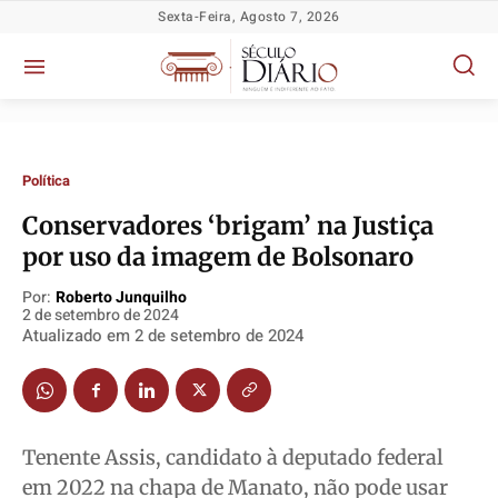
Sexta-Feira, Agosto 7, 2026
Política
Conservadores ‘brigam’ na Justiça
por uso da imagem de Bolsonaro
Política
Política
Política
Política
Socioeconômicas
Socioeconômicas
Socioeconômicas
Socioeconômicas
Por:
Roberto Junquilho
2 de setembro de 2024
TV Século
TV Século
TV Século
TV Século
Atualizado em
2 de setembro de 2024
Justiça
Justiça
Justiça
Justiça
Educação
Educação
Educação
Educação
Segurança
Segurança
Segurança
Segurança
Tenente Assis, candidato à deputado federal
Meio Ambiente
Meio Ambiente
Meio Ambiente
Meio Ambiente
em 2022 na chapa de Manato, não pode usar
Saúde
Saúde
Saúde
Saúde