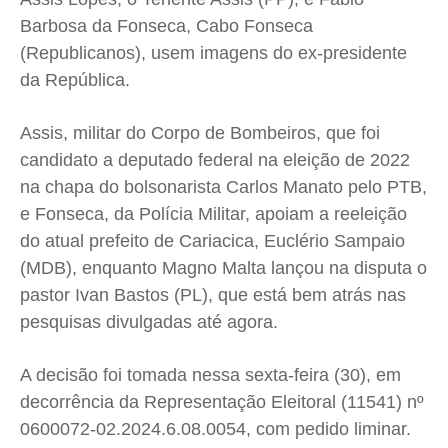
Expediente
Expediente
Expediente
Expediente
Barbosa da Fonseca, Cabo Fonseca
Contato
Contato
Contato
Contato
(Republicanos), usem imagens do ex-presidente
Anuncie
Anuncie
Anuncie
Anuncie
da República.
Assis, militar do Corpo de Bombeiros, que foi
Termos de Uso
Termos de Uso
Termos de Uso
Termos de Uso
candidato a deputado federal na eleição de 2022
Privacidade
Privacidade
Privacidade
Privacidade
na chapa do bolsonarista Carlos Manato pelo PTB,
e Fonseca, da Polícia Militar, apoiam a reeleição
do atual prefeito de Cariacica, Euclério Sampaio
(MDB), enquanto Magno Malta lançou na disputa o
pastor Ivan Bastos (PL), que está bem atrás nas
pesquisas divulgadas até agora.
A decisão foi tomada nessa sexta-feira (30), em
decorrência da Representação Eleitoral (11541) nº
0600072-02.2024.6.08.0054, com pedido liminar.