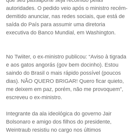
que seu passaporte seja recolhido pelas
Expediente
Expediente
Expediente
Expediente
autoridades. O pedido veio após o ministro recém-
Contato
Contato
Contato
Contato
demitido anunciar, nas redes sociais, que está de
Anuncie
Anuncie
Anuncie
Anuncie
saída do País para assumir uma diretoria
executiva do Banco Mundial, em Washington.
Termos de Uso
Termos de Uso
Termos de Uso
Termos de Uso
Privacidade
Privacidade
Privacidade
Privacidade
No Twiiter, o ex-ministro publicou: “Aviso à tigrada
e aos gatos angorás (gov bem docinho). Estou
saindo do Brasil o mais rápido possível (poucos
dias). NÂO QUERO BRIGAR! Quero ficar quieto,
me deixem em paz, porém, não me provoquem”,
escreveu o ex-ministro.
Integrante da ala ideológica do governo Jair
Bolsonaro e amigo dos filhos do presidente,
Weintraub resistiu no cargo nos últimos