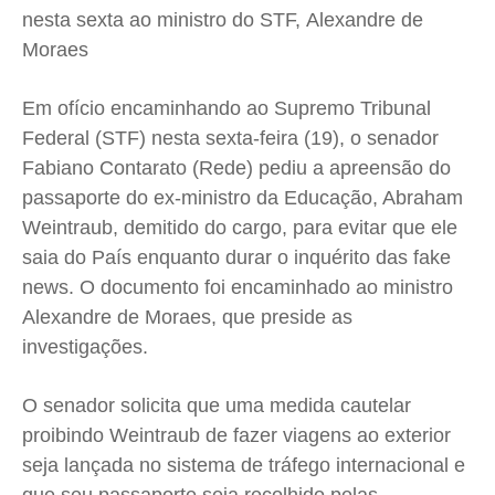
nesta sexta ao ministro do STF, Alexandre de
Cidades
Cidades
Cidades
Cidades
Moraes
Direitos
Direitos
Direitos
Direitos
Economia
Economia
Economia
Economia
Em ofício encaminhando ao Supremo Tribunal
Cultura
Cultura
Cultura
Cultura
Federal (STF) nesta sexta-feira (19), o senador
Colunas
Colunas
Colunas
Colunas
Fabiano Contarato (Rede) pediu a apreensão do
passaporte do ex-ministro da Educação, Abraham
Caetano Roque
Caetano Roque
Caetano Roque
Caetano Roque
Weintraub, demitido do cargo, para evitar que ele
Gustavo Bastos
Gustavo Bastos
Gustavo Bastos
Gustavo Bastos
saia do País enquanto durar o inquérito das fake
Jr Mignone (in memorian)
Jr Mignone (in memorian)
Jr Mignone (in memorian)
Jr Mignone (in memorian)
news. O documento foi encaminhado ao ministro
Wanda Sily
Wanda Sily
Wanda Sily
Wanda Sily
Alexandre de Moraes, que preside as
investigações.
Publicidade Legal
Publicidade Legal
Publicidade Legal
Publicidade Legal
O senador solicita que uma medida cautelar
Anuncie
Anuncie
Anuncie
Anuncie
proibindo Weintraub de fazer viagens ao exterior
seja lançada no sistema de tráfego internacional e
Quem Somos
Quem Somos
Quem Somos
Quem Somos