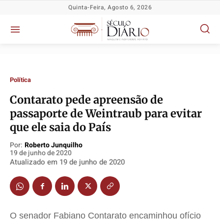
Quinta-Feira, Agosto 6, 2026
Política
​Contarato pede apreensão de
passaporte de Weintraub para evitar
Política
Política
Política
Política
que ele saia do País
Socioeconômicas
Socioeconômicas
Socioeconômicas
Socioeconômicas
Por:
Roberto Junquilho
TV Século
TV Século
TV Século
TV Século
19 de junho de 2020
Justiça
Justiça
Justiça
Justiça
Atualizado em
19 de junho de 2020
Educação
Educação
Educação
Educação
Segurança
Segurança
Segurança
Segurança
Meio Ambiente
Meio Ambiente
Meio Ambiente
Meio Ambiente
O senador Fabiano Contarato encaminhou ofício
Saúde
Saúde
Saúde
Saúde