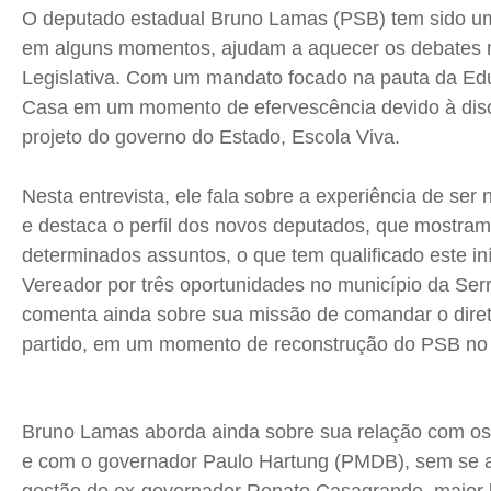
O deputado estadual Bruno Lamas (PSB) tem sido u
em alguns momentos, ajudam a aquecer os debates 
Política
Política
Política
Política
Legislativa. Com um mandato focado na pauta da Ed
Socioeconômicas
Socioeconômicas
Socioeconômicas
Socioeconômicas
Casa em um momento de efervescência devido à dis
TV Século
TV Século
TV Século
TV Século
projeto do governo do Estado, Escola Viva.
Justiça
Justiça
Justiça
Justiça
Nesta entrevista, ele fala sobre a experiência de ser
Educação
Educação
Educação
Educação
e destaca o perfil dos novos deputados, que mostram
Segurança
Segurança
Segurança
Segurança
determinados assuntos, o que tem qualificado este iníc
Meio Ambiente
Meio Ambiente
Meio Ambiente
Meio Ambiente
Vereador por três oportunidades no município da Serr
Saúde
Saúde
Saúde
Saúde
comenta ainda sobre sua missão de comandar o diret
Cidades
Cidades
Cidades
Cidades
partido, em um momento de reconstrução do PSB no 
Direitos
Direitos
Direitos
Direitos
Economia
Economia
Economia
Economia
Cultura
Cultura
Cultura
Cultura
Bruno Lamas aborda ainda sobre sua relação com os
e com o governador Paulo Hartung (PMDB), sem se a
Colunas
Colunas
Colunas
Colunas