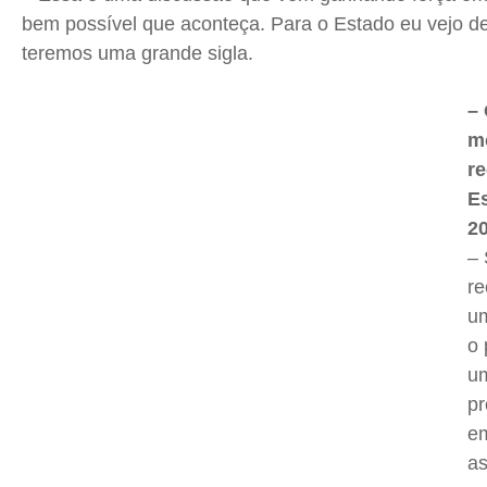
bem possível que aconteça. Para o Estado eu vejo de
teremos uma grande sigla.
–
m
r
E
20
–
re
um
o 
u
pr
em
as