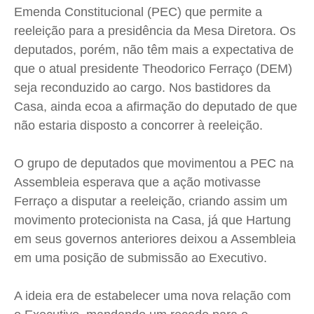
Cidades
Cidades
Cidades
Cidades
Emenda Constitucional (PEC) que permite a
Direitos
Direitos
Direitos
Direitos
reeleição para a presidência da Mesa Diretora. Os
deputados, porém, não têm mais a expectativa de
Economia
Economia
Economia
Economia
que o atual presidente Theodorico Ferraço (DEM)
Cultura
Cultura
Cultura
Cultura
seja reconduzido ao cargo. Nos bastidores da
Colunas
Colunas
Colunas
Colunas
Casa, ainda ecoa a afirmação do deputado de que
Caetano Roque
Caetano Roque
Caetano Roque
Caetano Roque
não estaria disposto a concorrer à reeleição.
Gustavo Bastos
Gustavo Bastos
Gustavo Bastos
Gustavo Bastos
Jr Mignone (in memorian)
Jr Mignone (in memorian)
Jr Mignone (in memorian)
Jr Mignone (in memorian)
O grupo de deputados que movimentou a PEC na
Wanda Sily
Wanda Sily
Wanda Sily
Wanda Sily
Assembleia esperava que a ação motivasse
Ferraço a disputar a reeleição, criando assim um
movimento protecionista na Casa, já que Hartung
Publicidade Legal
Publicidade Legal
Publicidade Legal
Publicidade Legal
em seus governos anteriores deixou a Assembleia
Anuncie
Anuncie
Anuncie
Anuncie
em uma posição de submissão ao Executivo.
Quem Somos
Quem Somos
Quem Somos
Quem Somos
A ideia era de estabelecer uma nova relação com
Expediente
Expediente
Expediente
Expediente