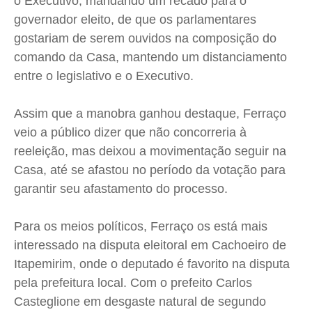
o Executivo, mandando um recado para o
governador eleito, de que os parlamentares
Contato
Contato
Contato
Contato
gostariam de serem ouvidos na composição do
Anuncie
Anuncie
Anuncie
Anuncie
comando da Casa, mantendo um distanciamento
entre o legislativo e o Executivo.
Termos de Uso
Termos de Uso
Termos de Uso
Termos de Uso
Privacidade
Privacidade
Privacidade
Privacidade
Assim que a manobra ganhou destaque, Ferraço
veio a público dizer que não concorreria à
reeleição, mas deixou a movimentação seguir na
Casa, até se afastou no período da votação para
garantir seu afastamento do processo.
Para os meios políticos, Ferraço os está mais
interessado na disputa eleitoral em Cachoeiro de
Itapemirim, onde o deputado é favorito na disputa
pela prefeitura local. Com o prefeito Carlos
Casteglione em desgaste natural de segundo