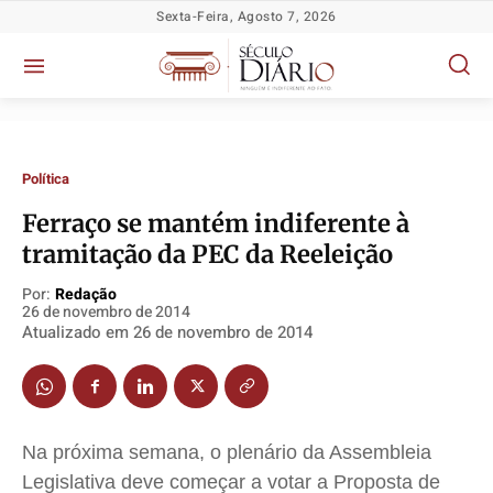
Sexta-Feira, Agosto 7, 2026
Política
Ferraço se mantém indiferente à
Política
Política
Política
Política
tramitação da PEC da Reeleição
Socioeconômicas
Socioeconômicas
Socioeconômicas
Socioeconômicas
Por:
Redação
TV Século
TV Século
TV Século
TV Século
26 de novembro de 2014
Atualizado em
26 de novembro de 2014
Justiça
Justiça
Justiça
Justiça
Educação
Educação
Educação
Educação
Segurança
Segurança
Segurança
Segurança
Meio Ambiente
Meio Ambiente
Meio Ambiente
Meio Ambiente
Na próxima semana, o plenário da Assembleia
Saúde
Saúde
Saúde
Saúde
Legislativa deve começar a votar a Proposta de