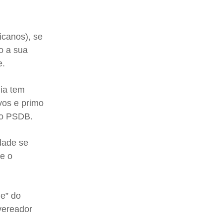
icanos), se
o a sua
e.
nia tem
vos e primo
 ao PSDB.
dade se
 e o
ue” do
 vereador