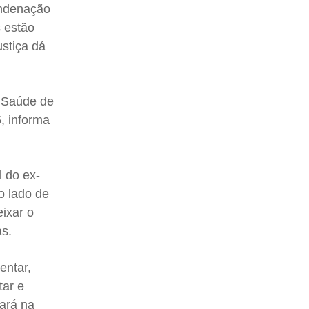
ondenação
s estão
ustiça dá
e Saúde de
, informa
l do ex-
ao lado de
eixar o
as.
entar,
tar e
ará na