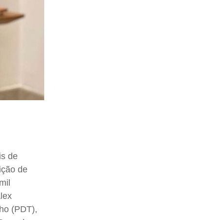
is de
ição de
mil
Alex
nho (PDT),