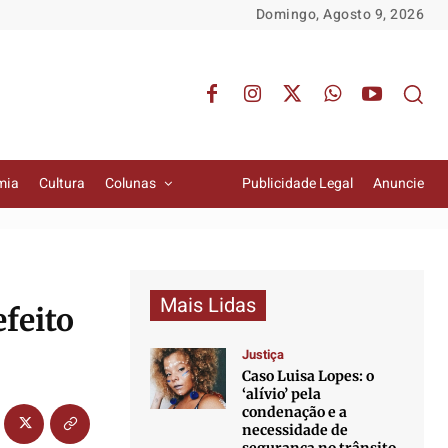
Domingo, Agosto 9, 2026
mia
Cultura
Colunas
Publicidade Legal
Anuncie
Mais Lidas
feito
Justiça
Caso Luisa Lopes: o
‘alívio’ pela
condenação e a
necessidade de