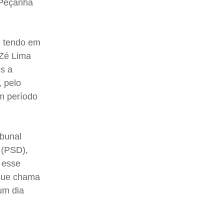
 Peçanha
, tendo em
 Zé Lima
ós a
 pelo
em período
ibunal
o (PSD),
 esse
 que chama
um dia