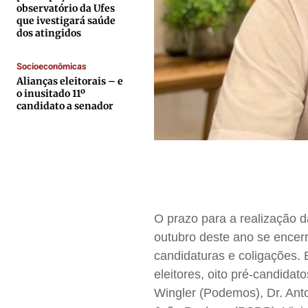
Expediente
Expediente
Expediente
Expediente
observatório da Ufes
que ivestigará saúde
Contato
Contato
Contato
Contato
dos atingidos
Anuncie
Anuncie
Anuncie
Anuncie
Socioeconômicas
Alianças eleitorais – e
Termos de Uso
Termos de Uso
Termos de Uso
Termos de Uso
o inusitado 11º
candidato a senador
Privacidade
Privacidade
Privacidade
Privacidade
O prazo para a realização d
outubro deste ano se encerr
candidaturas e coligações. 
eleitores, oito pré-candida
Wingler (Podemos), Dr. Ant