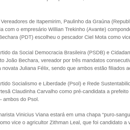
Vereadores de Itapemirim, Paulinho da Graúna (Republ
ria com o empresário Willian Trekinho (Avante) compond
Bechara (PDT) escolheu o pescador Ciel Mota como vic
rtido da Social Democracia Brasileira (PSDB) e Cidada
ito João Bechara, vereador por três mandatos consecuti
a novata Juliana Félix, sendo que ambos estão filiados
rtido Socialismo e Liberdade (Psol) e Rede Sustentabili
rtesã Claudinha Carvalho como pré-candidata a prefeito
– ambos do Psol.
onarista Vinicius Viana estará em uma chapa “puro-sang
como vice o agricultor Zithman Leal, que foi candidato a