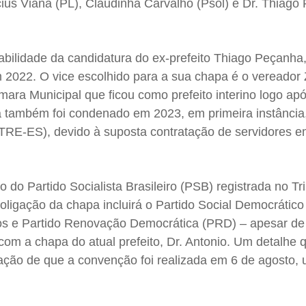
ius Viana (PL), Claudinha Carvalho (Psol) e Dr. Thiago
abilidade da candidatura do ex-prefeito Thiago Peçanha
m 2022. O vice escolhido para a sua chapa é o vereador
ara Municipal que ficou como prefeito interino logo ap
 também foi condenado em 2023, em primeira instância,
 (TRE-ES), devido à suposta contratação de servidores 
do Partido Socialista Brasileiro (PSB) registrada no Tr
 coligação da chapa incluirá o Partido Social Democrátic
os e Partido Renovação Democrática (PRD) – apesar de
 com a chapa do atual prefeito, Dr. Antonio. Um detalhe
ação de que a convenção foi realizada em 6 de agosto, 