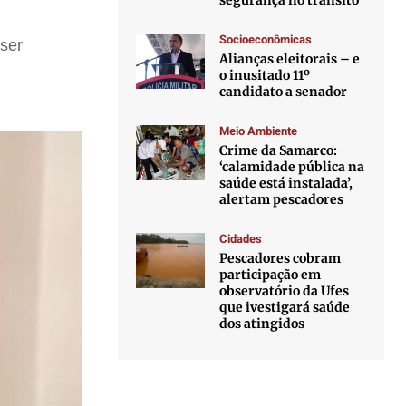
segurança no trânsito
Socioeconômicas
ser
Alianças eleitorais – e
o inusitado 11º
candidato a senador
Meio Ambiente
Crime da Samarco:
‘calamidade pública na
saúde está instalada’,
alertam pescadores
Cidades
Pescadores cobram
participação em
observatório da Ufes
que ivestigará saúde
dos atingidos