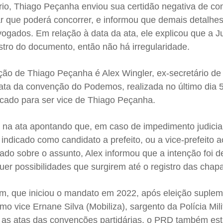
io, Thiago Peçanha enviou sua certidão negativa de c
star que poderá concorrer, e informou que demais detalhe
ogados. Em relação à data da ata, ele explicou que a J
stro do documento, então não há irregularidade.
ção de Thiago Peçanha é Alex Wingler, ex-secretário d
ata da convenção do Podemos, realizada no último dia 5
icado para ser vice de Thiago Peçanha.
a na ata apontando que, em caso de impedimento judicia
 indicado como candidato a prefeito, ou a vice-prefeito 
do sobre o assunto, Alex informou que a intenção foi d
er possibilidades que surgirem até o registro das chap
rim, que iniciou o mandato em 2022, após eleição suplem
mo vice Ernane Silva (Mobiliza), sargento da Polícia Mili
as atas das convenções partidárias, o PRD também est