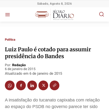
Sábado, Agosto 8, 2026
Política
Luiz Paulo é cotado para assumir
Política
Política
Política
Política
presidência do Bandes
Socioeconômicas
Socioeconômicas
Socioeconômicas
Socioeconômicas
Por:
Redação
TV Século
TV Século
TV Século
TV Século
6 de janeiro de 2015
Atualizado em
6 de janeiro de 2015
Justiça
Justiça
Justiça
Justiça
Educação
Educação
Educação
Educação
Segurança
Segurança
Segurança
Segurança
Meio Ambiente
Meio Ambiente
Meio Ambiente
Meio Ambiente
A insatisfação do tucanato capixaba com relação
Saúde
Saúde
Saúde
Saúde
ao espaço do PSDB no governo parece ter sido