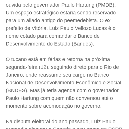
Cidades
Cidades
Cidades
Cidades
ouvida pelo governador Paulo Hartung (PMDB).
Um espaço estratégico estaria sendo reservado
Direitos
Direitos
Direitos
Direitos
para um aliado antigo do peemedebista. O ex-
Economia
Economia
Economia
Economia
prefeito de Vitória, Luiz Paulo Vellozo Lucas é o
Cultura
Cultura
Cultura
Cultura
nome cotado para comandar o Banco de
Colunas
Colunas
Colunas
Colunas
Desenvolvimento do Estado (Bandes).
Caetano Roque
Caetano Roque
Caetano Roque
Caetano Roque
Gustavo Bastos
Gustavo Bastos
Gustavo Bastos
Gustavo Bastos
O tucano está em férias e retorna na próxima
segunda-feira (12), seguindo direto para o Rio de
Jr Mignone (in memorian)
Jr Mignone (in memorian)
Jr Mignone (in memorian)
Jr Mignone (in memorian)
Janeiro, onde reassume seu cargo no Banco
Wanda Sily
Wanda Sily
Wanda Sily
Wanda Sily
Nacional de Desenvolvimento Econômico e Social
(BNDES). Mas já teria agenda com o governador
Publicidade Legal
Publicidade Legal
Publicidade Legal
Publicidade Legal
Paulo Hartung com quem não conversou até o
Anuncie
Anuncie
Anuncie
Anuncie
momento sobre acomodação no governo.
Quem Somos
Quem Somos
Quem Somos
Quem Somos
Na disputa eleitoral do ano passado, Luiz Paulo