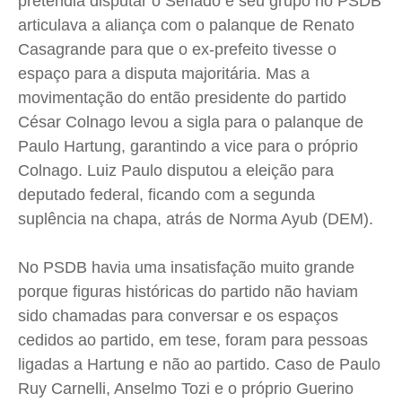
pretendia disputar o Senado e seu grupo no PSDB
Expediente
Expediente
Expediente
Expediente
articulava a aliança com o palanque de Renato
Contato
Contato
Contato
Contato
Casagrande para que o ex-prefeito tivesse o
Anuncie
Anuncie
Anuncie
Anuncie
espaço para a disputa majoritária. Mas a
movimentação do então presidente do partido
Termos de Uso
Termos de Uso
Termos de Uso
Termos de Uso
César Colnago levou a sigla para o palanque de
Privacidade
Privacidade
Privacidade
Privacidade
Paulo Hartung, garantindo a vice para o próprio
Colnago. Luiz Paulo disputou a eleição para
deputado federal, ficando com a segunda
suplência na chapa, atrás de Norma Ayub (DEM).
No PSDB havia uma insatisfação muito grande
porque figuras históricas do partido não haviam
sido chamadas para conversar e os espaços
cedidos ao partido, em tese, foram para pessoas
ligadas a Hartung e não ao partido. Caso de Paulo
Ruy Carnelli, Anselmo Tozi e o próprio Guerino