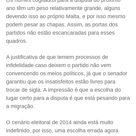
Os nomes cogitados para a disputa do próximo
ano têm um peso relativamente grande, alguns
Contato
Contato
Contato
Contato
devendo isso ao próprio Malta, e por isso mesmo
Anuncie
Anuncie
Anuncie
Anuncie
podem pesar as chapas. Assim, as portas dos
partidos não estão escancaradas para esses
Termos de Uso
Termos de Uso
Termos de Uso
Termos de Uso
quadros.
Privacidade
Privacidade
Privacidade
Privacidade
A justificativa de que temem processos de
infidelidade caso deixem o partido não vem
convencendo os meios políticos, já que o senador
garantiu que os insatisfeitos estão livres para
trocar de sigla. A impressão é que a escolha do
lugar certo para a disputa é que está pesando para
a migração.
O cenário eleitoral de 2014 ainda está muito
indefinido, por isso, uma escolha errada agora