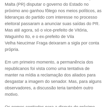
Cidades
Cidades
Cidades
Cidades
Malta (PR) disputar o governo do Estado no
próximo ano ganhou fôlego nos meios políticos, as
Direitos
Direitos
Direitos
Direitos
lideranças do partido com interesse no processo
Economia
Economia
Economia
Economia
eleitoral passaram a anunciar suas saídas do PR.
Cultura
Cultura
Cultura
Cultura
Mas até agora, só o vice-prefeito de Vitória,
Colunas
Colunas
Colunas
Colunas
Waguinho Ito, e o ex-prefeito de Vila
Caetano Roque
Caetano Roque
Caetano Roque
Caetano Roque
Velha Neucimar Fraga deixaram a sigla por conta
Gustavo Bastos
Gustavo Bastos
Gustavo Bastos
Gustavo Bastos
própria.
Jr Mignone (in memorian)
Jr Mignone (in memorian)
Jr Mignone (in memorian)
Jr Mignone (in memorian)
Em um primeiro momento, a permanência dos
Wanda Sily
Wanda Sily
Wanda Sily
Wanda Sily
republicanos foi vista como uma tentativa de
manter na mídia a reclamação dos aliados para
Publicidade Legal
Publicidade Legal
Publicidade Legal
Publicidade Legal
desgastar a imagem do senador. Mas, para alguns
Anuncie
Anuncie
Anuncie
Anuncie
observadores, a discussão teria também outro
motivo.
Quem Somos
Quem Somos
Quem Somos
Quem Somos
Expediente
Expediente
Expediente
Expediente