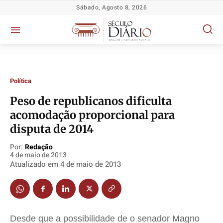
Sábado, Agosto 8, 2026
Política
Peso de republicanos dificulta
Política
Política
Política
Política
acomodação proporcional para
Socioeconômicas
Socioeconômicas
Socioeconômicas
Socioeconômicas
disputa de 2014
TV Século
TV Século
TV Século
TV Século
Por:
Redação
Justiça
Justiça
Justiça
Justiça
4 de maio de 2013
Atualizado em
4 de maio de 2013
Educação
Educação
Educação
Educação
Segurança
Segurança
Segurança
Segurança
Meio Ambiente
Meio Ambiente
Meio Ambiente
Meio Ambiente
Saúde
Saúde
Saúde
Saúde
Desde que a possibilidade de o senador Magno