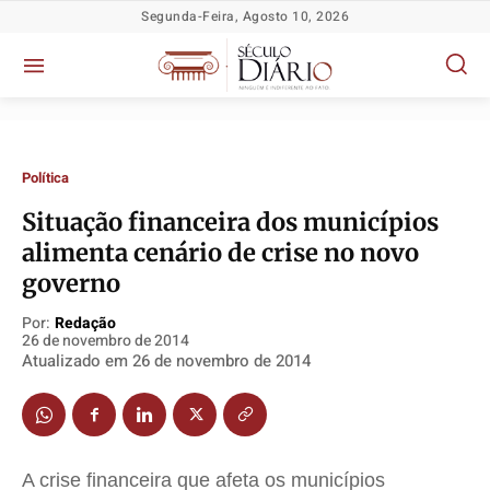
Segunda-Feira, Agosto 10, 2026
Política
Situação financeira dos municípios
alimenta cenário de crise no novo
Política
Política
Política
Política
governo
Socioeconômicas
Socioeconômicas
Socioeconômicas
Socioeconômicas
Por:
Redação
TV Século
TV Século
TV Século
TV Século
26 de novembro de 2014
Atualizado em
26 de novembro de 2014
Justiça
Justiça
Justiça
Justiça
Educação
Educação
Educação
Educação
Segurança
Segurança
Segurança
Segurança
Meio Ambiente
Meio Ambiente
Meio Ambiente
Meio Ambiente
A crise financeira que afeta os municípios