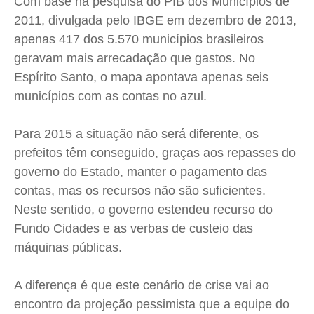
Com base na pesquisa do PIB dos Municípios de
Expediente
Expediente
Expediente
Expediente
2011, divulgada pelo IBGE em dezembro de 2013,
apenas 417 dos 5.570 municípios brasileiros
Contato
Contato
Contato
Contato
geravam mais arrecadação que gastos. No
Anuncie
Anuncie
Anuncie
Anuncie
Espírito Santo, o mapa apontava apenas seis
municípios com as contas no azul.
Termos de Uso
Termos de Uso
Termos de Uso
Termos de Uso
Privacidade
Privacidade
Privacidade
Privacidade
Para 2015 a situação não será diferente, os
prefeitos têm conseguido, graças aos repasses do
governo do Estado, manter o pagamento das
contas, mas os recursos não são suficientes.
Neste sentido, o governo estendeu recurso do
Fundo Cidades e as verbas de custeio das
máquinas públicas.
A diferença é que este cenário de crise vai ao
encontro da projeção pessimista que a equipe do