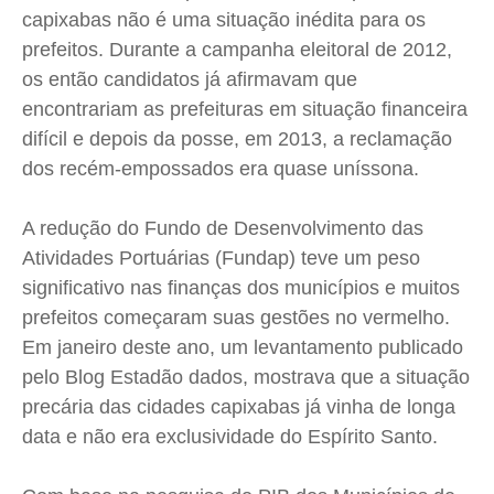
Saúde
Saúde
Saúde
Saúde
capixabas não é uma situação inédita para os
Cidades
Cidades
Cidades
Cidades
prefeitos. Durante a campanha eleitoral de 2012,
os então candidatos já afirmavam que
Direitos
Direitos
Direitos
Direitos
encontrariam as prefeituras em situação financeira
Economia
Economia
Economia
Economia
difícil e depois da posse, em 2013, a reclamação
Cultura
Cultura
Cultura
Cultura
dos recém-empossados era quase uníssona.
Colunas
Colunas
Colunas
Colunas
Caetano Roque
Caetano Roque
Caetano Roque
Caetano Roque
A redução do Fundo de Desenvolvimento das
Gustavo Bastos
Gustavo Bastos
Gustavo Bastos
Gustavo Bastos
Atividades Portuárias (Fundap) teve um peso
Jr Mignone (in memorian)
Jr Mignone (in memorian)
Jr Mignone (in memorian)
Jr Mignone (in memorian)
significativo nas finanças dos municípios e muitos
prefeitos começaram suas gestões no vermelho.
Wanda Sily
Wanda Sily
Wanda Sily
Wanda Sily
Em janeiro deste ano, um levantamento publicado
pelo Blog Estadão dados, mostrava que a situação
Publicidade Legal
Publicidade Legal
Publicidade Legal
Publicidade Legal
precária das cidades capixabas já vinha de longa
Anuncie
Anuncie
Anuncie
Anuncie
data e não era exclusividade do Espírito Santo.
Quem Somos
Quem Somos
Quem Somos
Quem Somos