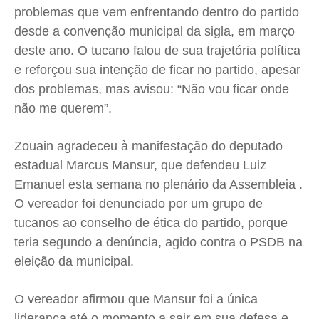
Cidades
Cidades
Cidades
Cidades
problemas que vem enfrentando dentro do partido
Direitos
Direitos
Direitos
Direitos
desde a convenção municipal da sigla, em março
Economia
Economia
Economia
Economia
deste ano. O tucano falou de sua trajetória política
e reforçou sua intenção de ficar no partido, apesar
Cultura
Cultura
Cultura
Cultura
dos problemas, mas avisou: “Não vou ficar onde
Colunas
Colunas
Colunas
Colunas
não me querem”.
Caetano Roque
Caetano Roque
Caetano Roque
Caetano Roque
Gustavo Bastos
Gustavo Bastos
Gustavo Bastos
Gustavo Bastos
Zouain agradeceu à manifestação do deputado
Jr Mignone (in memorian)
Jr Mignone (in memorian)
Jr Mignone (in memorian)
Jr Mignone (in memorian)
estadual Marcus Mansur, que defendeu Luiz
Wanda Sily
Wanda Sily
Wanda Sily
Wanda Sily
Emanuel esta semana no plenário da Assembleia .
O vereador foi denunciado por um grupo de
tucanos ao conselho de ética do partido, porque
Publicidade Legal
Publicidade Legal
Publicidade Legal
Publicidade Legal
teria segundo a denúncia, agido contra o PSDB na
Anuncie
Anuncie
Anuncie
Anuncie
eleição da municipal.
Quem Somos
Quem Somos
Quem Somos
Quem Somos
O vereador afirmou que Mansur foi a única
Expediente
Expediente
Expediente
Expediente
liderança até o momento a sair em sua defesa e