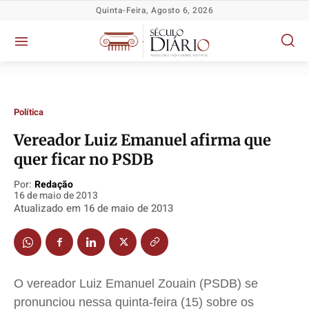
Quinta-Feira, Agosto 6, 2026
Política
Vereador Luiz Emanuel afirma que
Política
Política
Política
Política
quer ficar no PSDB
Socioeconômicas
Socioeconômicas
Socioeconômicas
Socioeconômicas
Por:
Redação
TV Século
TV Século
TV Século
TV Século
16 de maio de 2013
Atualizado em
16 de maio de 2013
Justiça
Justiça
Justiça
Justiça
Educação
Educação
Educação
Educação
Segurança
Segurança
Segurança
Segurança
Meio Ambiente
Meio Ambiente
Meio Ambiente
Meio Ambiente
O vereador Luiz Emanuel Zouain (PSDB) se
Saúde
Saúde
Saúde
Saúde
pronunciou nessa quinta-feira (15) sobre os