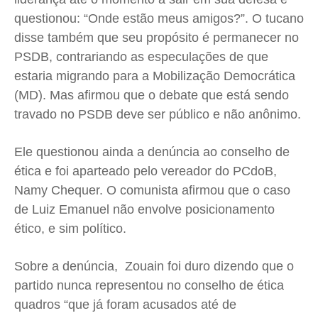
questionou: “Onde estão meus amigos?”. O tucano
Contato
Contato
Contato
Contato
disse também que seu propósito é permanecer no
Anuncie
Anuncie
Anuncie
Anuncie
PSDB, contrariando as especulações de que
estaria migrando para a Mobilização Democrática
Termos de Uso
Termos de Uso
Termos de Uso
Termos de Uso
(MD). Mas afirmou que o debate que está sendo
Privacidade
Privacidade
Privacidade
Privacidade
travado no PSDB deve ser público e não anônimo.
Ele questionou ainda a denúncia ao conselho de
ética e foi aparteado pelo vereador do PCdoB,
Namy Chequer. O comunista afirmou que o caso
de Luiz Emanuel não envolve posicionamento
ético, e sim político.
Sobre a denúncia, Zouain foi duro dizendo que o
partido nunca representou no conselho de ética
quadros “que já foram acusados até de