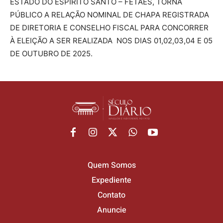
ESTADO DO ESPÍRITO SANTO – FETAES, TORNA
Anuncie
Anuncie
Anuncie
Anuncie
PÚBLICO A RELAÇÃO NOMINAL DE CHAPA REGISTRADA
DE DIRETORIA E CONSELHO FISCAL PARA CONCORRER
À ELEIÇÃO A SER REALIZADA NOS DIAS 01,02,03,04 E 05
Termos de Uso
Termos de Uso
Termos de Uso
Termos de Uso
DE OUTUBRO DE 2025.
Privacidade
Privacidade
Privacidade
Privacidade
Quem Somos
Expediente
Contato
Anuncie