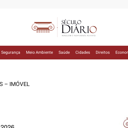
Segurança
Meio Ambiente
Saúde
Cidades
Direitos
Econo
S – IMÓVEL