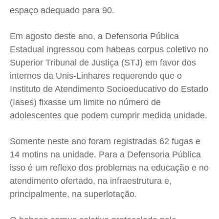
espaço adequado para 90.
Contato
Contato
Contato
Contato
Anuncie
Anuncie
Anuncie
Anuncie
Em agosto deste ano, a Defensoria Pública
Estadual ingressou com habeas corpus coletivo no
Termos de Uso
Termos de Uso
Termos de Uso
Termos de Uso
Superior Tribunal de Justiça (STJ) em favor dos
internos da Unis-Linhares requerendo que o
Privacidade
Privacidade
Privacidade
Privacidade
Instituto de Atendimento Socioeducativo do Estado
(Iases) fixasse um limite no número de
adolescentes que podem cumprir medida unidade.
Somente neste ano foram registradas 62 fugas e
14 motins na unidade. Para a Defensoria Pública
isso é um reflexo dos problemas na educação e no
atendimento ofertado, na infraestrutura e,
principalmente, na superlotação.