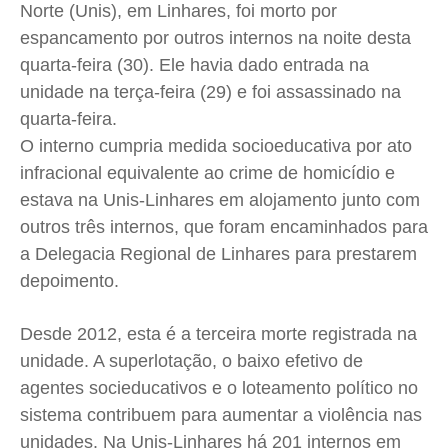
Norte (Unis), em Linhares, foi morto por
Cidades
Cidades
Cidades
Cidades
espancamento por outros internos na noite desta
Direitos
Direitos
Direitos
Direitos
quarta-feira (30). Ele havia dado entrada na
Economia
Economia
Economia
Economia
unidade na terça-feira (29) e foi assassinado na
Cultura
Cultura
Cultura
Cultura
quarta-feira.
Colunas
Colunas
Colunas
Colunas
O interno cumpria medida socioeducativa por ato
Caetano Roque
Caetano Roque
Caetano Roque
Caetano Roque
infracional equivalente ao crime de homicídio e
estava na Unis-Linhares em alojamento junto com
Gustavo Bastos
Gustavo Bastos
Gustavo Bastos
Gustavo Bastos
outros três internos, que foram encaminhados para
Jr Mignone (in memorian)
Jr Mignone (in memorian)
Jr Mignone (in memorian)
Jr Mignone (in memorian)
a Delegacia Regional de Linhares para prestarem
Wanda Sily
Wanda Sily
Wanda Sily
Wanda Sily
depoimento.
Publicidade Legal
Publicidade Legal
Publicidade Legal
Publicidade Legal
Desde 2012, esta é a terceira morte registrada na
Anuncie
Anuncie
Anuncie
Anuncie
unidade. A superlotação, o baixo efetivo de
agentes socieducativos e o loteamento político no
sistema contribuem para aumentar a violência nas
Quem Somos
Quem Somos
Quem Somos
Quem Somos
unidades. Na Unis-Linhares há 201 internos em
Expediente
Expediente
Expediente
Expediente