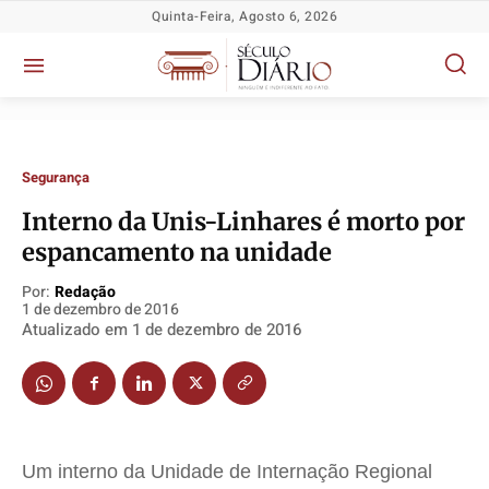
Quinta-Feira, Agosto 6, 2026
Segurança
Interno da Unis-Linhares é morto por
Política
Política
Política
Política
espancamento na unidade
Socioeconômicas
Socioeconômicas
Socioeconômicas
Socioeconômicas
Por:
Redação
TV Século
TV Século
TV Século
TV Século
1 de dezembro de 2016
Atualizado em
1 de dezembro de 2016
Justiça
Justiça
Justiça
Justiça
Educação
Educação
Educação
Educação
Segurança
Segurança
Segurança
Segurança
Meio Ambiente
Meio Ambiente
Meio Ambiente
Meio Ambiente
Um interno da Unidade de Internação Regional
Saúde
Saúde
Saúde
Saúde