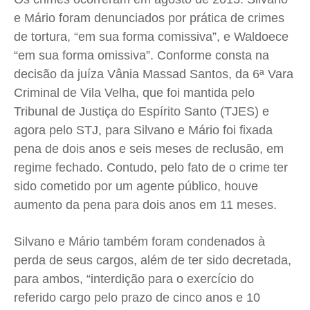
e Mário foram denunciados por prática de crimes
Quem Somos
Quem Somos
Quem Somos
Quem Somos
de tortura, “em sua forma comissiva”, e Waldoece
Expediente
Expediente
Expediente
Expediente
“em sua forma omissiva”. Conforme consta na
Contato
Contato
Contato
Contato
decisão da juíza Vânia Massad Santos, da 6ª Vara
Anuncie
Anuncie
Anuncie
Anuncie
Criminal de Vila Velha, que foi mantida pelo
Tribunal de Justiça do Espírito Santo (TJES) e
agora pelo STJ, para Silvano e Mário foi fixada
Termos de Uso
Termos de Uso
Termos de Uso
Termos de Uso
pena de dois anos e seis meses de reclusão, em
Privacidade
Privacidade
Privacidade
Privacidade
regime fechado. Contudo, pelo fato de o crime ter
sido cometido por um agente público, houve
aumento da pena para dois anos em 11 meses.
Silvano e Mário também foram condenados à
perda de seus cargos, além de ter sido decretada,
para ambos, “interdição para o exercício do
referido cargo pelo prazo de cinco anos e 10