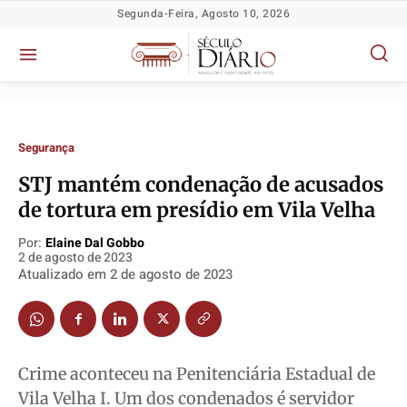
Segunda-Feira, Agosto 10, 2026
Segurança
STJ mantém condenação de acusados
de tortura em presídio em Vila Velha
Por:
Elaine Dal Gobbo
Política
Política
Política
Política
2 de agosto de 2023
Atualizado em
2 de agosto de 2023
Socioeconômicas
Socioeconômicas
Socioeconômicas
Socioeconômicas
TV Século
TV Século
TV Século
TV Século
Justiça
Justiça
Justiça
Justiça
Educação
Educação
Educação
Educação
Crime aconteceu na Penitenciária Estadual de
Segurança
Segurança
Segurança
Segurança
Vila Velha I. Um dos condenados é servidor