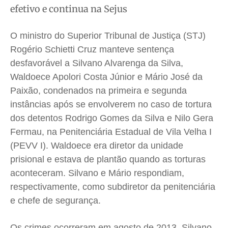
Meio Ambiente
Meio Ambiente
Meio Ambiente
Meio Ambiente
efetivo e continua na Sejus
Saúde
Saúde
Saúde
Saúde
O ministro do Superior Tribunal de Justiça (STJ)
Cidades
Cidades
Cidades
Cidades
Rogério Schietti Cruz manteve sentença
Direitos
Direitos
Direitos
Direitos
desfavorável a Silvano Alvarenga da Silva,
Economia
Economia
Economia
Economia
Waldoece Apolori Costa Júnior e Mário José da
Cultura
Cultura
Cultura
Cultura
Paixão, condenados na primeira e segunda
Colunas
Colunas
Colunas
Colunas
instâncias após se envolverem no caso de tortura
dos detentos Rodrigo Gomes da Silva e Nilo Gera
Caetano Roque
Caetano Roque
Caetano Roque
Caetano Roque
Fermau, na Penitenciária Estadual de Vila Velha I
Gustavo Bastos
Gustavo Bastos
Gustavo Bastos
Gustavo Bastos
(PEVV I). Waldoece era diretor da unidade
Jr Mignone (in memorian)
Jr Mignone (in memorian)
Jr Mignone (in memorian)
Jr Mignone (in memorian)
prisional e estava de plantão quando as torturas
Wanda Sily
Wanda Sily
Wanda Sily
Wanda Sily
aconteceram. Silvano e Mário respondiam,
respectivamente, como subdiretor da penitenciária
Publicidade Legal
Publicidade Legal
Publicidade Legal
Publicidade Legal
e chefe de segurança.
Anuncie
Anuncie
Anuncie
Anuncie
Os crimes ocorreram em agosto de 2013. Silvano