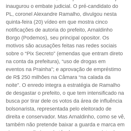
inaugurou o embate judicial. O pré-candidato do
Quem Somos
Quem Somos
Quem Somos
Quem Somos
PL, coronel Alexandre Ramalho, divulgou nesta
quinta-feira (20) vídeo em que mostra cinco
Expediente
Expediente
Expediente
Expediente
notificações de autoria do prefeito, Arnaldinho
Contato
Contato
Contato
Contato
Borgo (Podemos), seu principal opositor. Os
Anuncie
Anuncie
Anuncie
Anuncie
motivos são acusações feitas nas redes sociais
sobre o “Pix Secreto” (emendas que entram direto
Termos de Uso
Termos de Uso
Termos de Uso
Termos de Uso
na conta da prefeitura), “uso de drogas em
Privacidade
Privacidade
Privacidade
Privacidade
eventos na Prainha”; e aprovação de empréstimo
de R$ 250 milhões na Câmara “na calada da
noite”. O enredo integra a estratégia de Ramalho
de desgastar o prefeito, o que tem intensificado na
busca por tirar dele os votos da área de influência
bolsonarista, representada pelo eleitorado de
direita e conservador. Mas Arnaldinho, como se vê,
também não pretende baixar a guarda e marca em