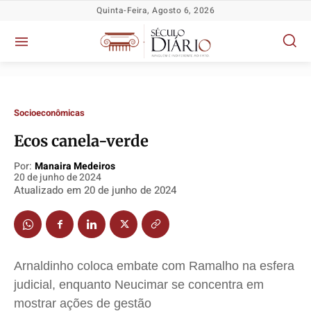
Quinta-Feira, Agosto 6, 2026
Socioeconômicas
Ecos canela-verde
Por:
Manaira Medeiros
20 de junho de 2024
Atualizado em
20 de junho de 2024
Política
Política
Política
Política
Socioeconômicas
Socioeconômicas
Socioeconômicas
Socioeconômicas
TV Século
TV Século
TV Século
TV Século
Arnaldinho coloca embate com Ramalho na esfera
Justiça
Justiça
Justiça
Justiça
judicial, enquanto Neucimar se concentra em
Educação
Educação
Educação
Educação
mostrar ações de gestão
Segurança
Segurança
Segurança
Segurança