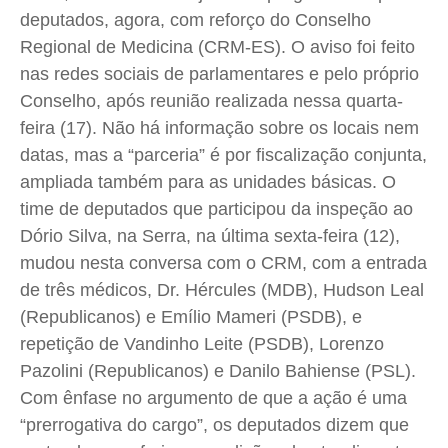
deputados, agora, com reforço do Conselho
Quem Somos
Quem Somos
Quem Somos
Quem Somos
Regional de Medicina (CRM-ES). O aviso foi feito
Expediente
Expediente
Expediente
Expediente
nas redes sociais de parlamentares e pelo próprio
Contato
Contato
Contato
Contato
Conselho, após reunião realizada nessa quarta-
Anuncie
Anuncie
Anuncie
Anuncie
feira (17). Não há informação sobre os locais nem
datas, mas a “parceria” é por fiscalização conjunta,
ampliada também para as unidades básicas. O
Termos de Uso
Termos de Uso
Termos de Uso
Termos de Uso
time de deputados que participou da inspeção ao
Privacidade
Privacidade
Privacidade
Privacidade
Dório Silva, na Serra, na última sexta-feira (12),
mudou nesta conversa com o CRM, com a entrada
de três médicos, Dr. Hércules (MDB), Hudson Leal
(Republicanos) e Emílio Mameri (PSDB), e
repetição de Vandinho Leite (PSDB), Lorenzo
Pazolini (Republicanos) e Danilo Bahiense (PSL).
Com ênfase no argumento de que a ação é uma
“prerrogativa do cargo”, os deputados dizem que