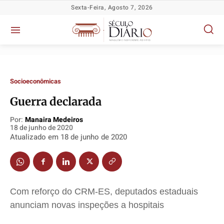
Sexta-Feira, Agosto 7, 2026
Socioeconômicas
Guerra declarada
Por:
Manaira Medeiros
18 de junho de 2020
Atualizado em
18 de junho de 2020
Política
Política
Política
Política
Socioeconômicas
Socioeconômicas
Socioeconômicas
Socioeconômicas
TV Século
TV Século
TV Século
TV Século
Justiça
Justiça
Justiça
Justiça
Com reforço do CRM-ES, deputados estaduais
Educação
Educação
Educação
Educação
anunciam novas inspeções a hospitais
Segurança
Segurança
Segurança
Segurança